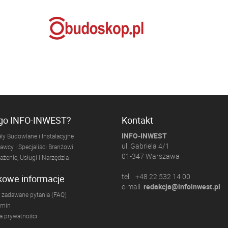
ogo INFO-INWEST?
Kontakt
INFO-INWEST
ły Budowlane i Instalacyjne
ul. Gabriela 4/1
wcy i Specjaliści Branżowi
01-347 Warszawa
żenie, Usługi i Narzędzia
tel. +48 22 532 14 00
kowe informacje
e-mail:
redakcja@infoinwest.pl
 zadawane pytania (FAQ)
amin
ka prywatności