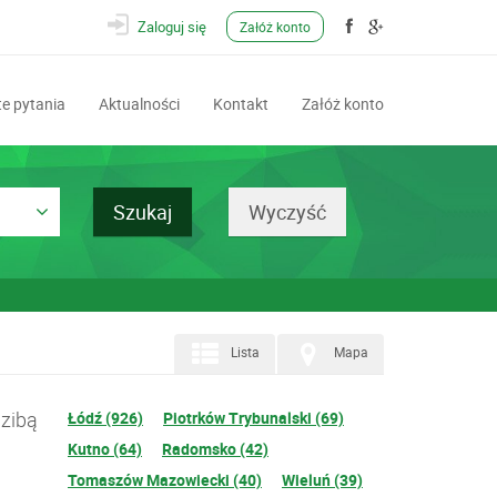
Zaloguj się
Załóż konto
e pytania
Aktualności
Kontakt
Załóż konto
Lista
Mapa
dzibą
Łódź (926)
Piotrków Trybunalski (69)
Kutno (64)
Radomsko (42)
Tomaszów Mazowiecki (40)
Wieluń (39)