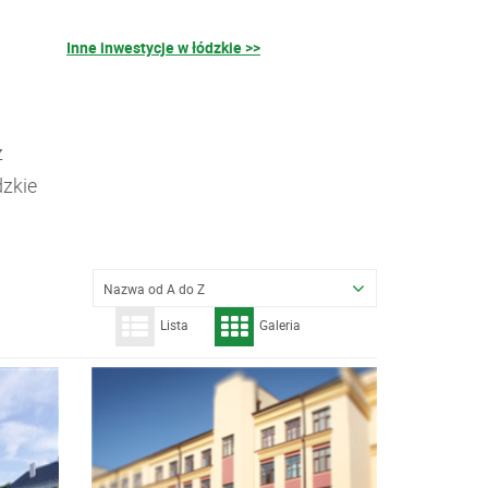
Inne inwestycje w łódzkie >>
z
dzkie
Nazwa od A do Z
Lista
Galeria