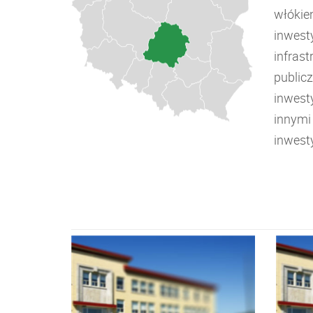
włókie
inwest
infrast
public
inwest
innymi
inwest