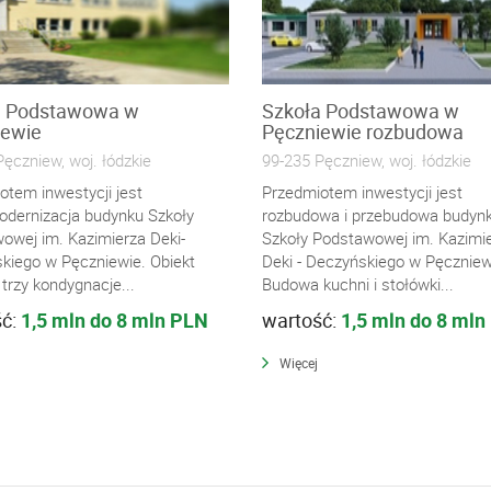
a Podstawowa w
Szkoła Podstawowa w
iewie
Pęczniewie rozbudowa
ęczniew, woj. łódzkie
99-235 Pęczniew, woj. łódzkie
otem inwestycji jest
Przedmiotem inwestycji jest
dernizacja budynku Szkoły
rozbudowa i przebudowa budyn
owej im. Kazimierza Deki-
Szkoły Podstawowej im. Kazimi
kiego w Pęczniewie. Obiekt
Deki - Deczyńskiego w Pęczniew
trzy kondygnacje...
Budowa kuchni i stołówki...
ść:
1,5 mln do 8 mln PLN
wartość:
1,5 mln do 8 mln
Więcej