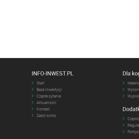
INFO-INWEST.PL
Dla k
Start
Materia
Baza inwestycji
Wykona
Częste pytania
Wyposa
Aktualności
Dodat
Kontakt
Załóż konto
Często
Regul
Polity