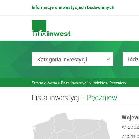
Informacje o inwestycjach budowlanych
Kategoria inwestycji
łódz
Strona główna
Baza inwestycji
łódzkie
Pęczniew
Lista inwestycji -
Pęczniew
Wojewó
w Łodz
zróżni