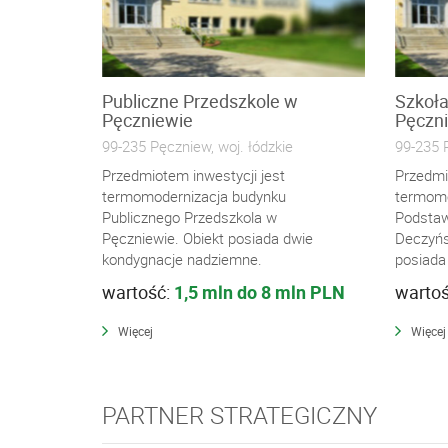
Publiczne Przedszkole w
Szkoł
Pęczniewie
Pęczn
99-235 Pęczniew, woj. łódzkie
99-235 P
Przedmiotem inwestycji jest
Przedmi
termomodernizacja budynku
termomo
Publicznego Przedszkola w
Podstaw
Pęczniewie. Obiekt posiada dwie
Deczyńs
kondygnacje nadziemne.
posiada 
wartość:
1,5 mln do 8 mln PLN
warto
Więcej
Więcej
PARTNER STRATEGICZNY