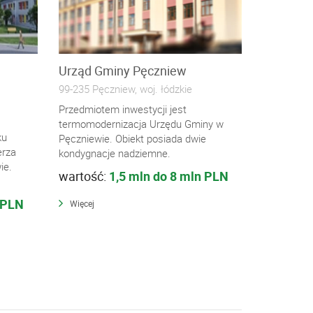
Urząd Gminy Pęczniew
99-235 Pęczniew, woj. łódzkie
Przedmiotem inwestycji jest
termomodernizacja Urzędu Gminy w
ku
Pęczniewie. Obiekt posiada dwie
erza
kondygnacje nadziemne.
ie.
wartość:
1,5 mln do 8 mln PLN
 PLN
Więcej