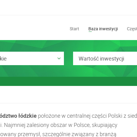
Start
Baza inwestycji
Częst
kie
Wartość inwestycji
dztwo łódzkie
położone w centralnej części Polski z sie
i. Najmniej zalesiony obszar w Polsce, skupiający
cowany przemysł, szczególnie związany z branżą