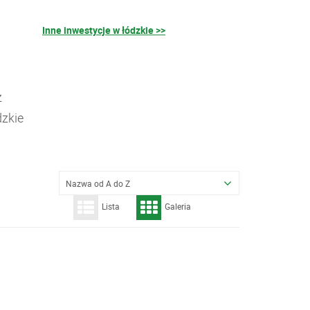
Inne inwestycje w łódzkie >>
z
dzkie
Nazwa od A do Z
Lista
Galeria