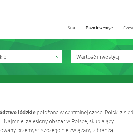
Start
Baza inwestycji
Częst
kie
Wartość inwestycji
dztwo łódzkie
położone w centralnej części Polski z sie
i. Najmniej zalesiony obszar w Polsce, skupiający
cowany przemysł, szczególnie związany z branżą