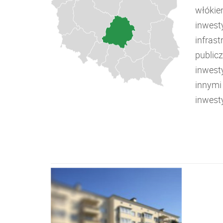
włókie
inwest
infrast
public
inwest
innymi
inwest