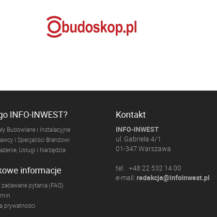
ogo INFO-INWEST?
Kontakt
INFO-INWEST
ły Budowlane i Instalacyjne
ul. Gabriela 4/1
wcy i Specjaliści Branżowi
01-347 Warszawa
żenie, Usługi i Narzędzia
tel. +48 22 532 14 00
kowe informacje
e-mail:
redakcja@infoinwest.pl
 zadawane pytania (FAQ)
amin
ka prywatności