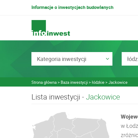
Informacje o inwestycjach budowlanych
Kategoria inwestycji
łódz
Strona główna
Baza inwestycji
łódzkie
Jackowice
Lista inwestycji -
Jackowice
Wojewó
w Łodz
zróżni