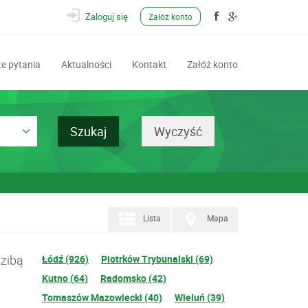
Zaloguj się
Załóż konto
e pytania
Aktualności
Kontakt
Załóż konto
Lista
Mapa
dzibą
Łódź (926)
Piotrków Trybunalski (69)
Kutno (64)
Radomsko (42)
Tomaszów Mazowiecki (40)
Wieluń (39)