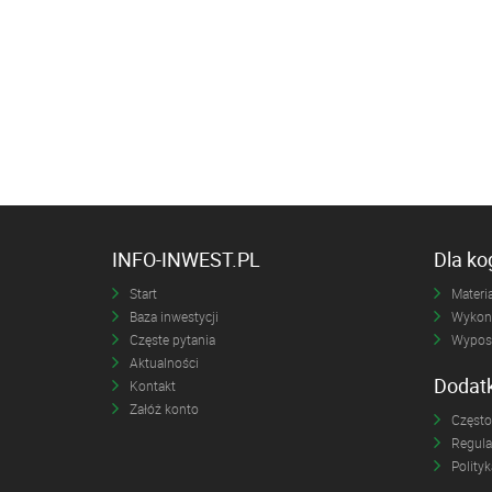
INFO-INWEST.PL
Dla k
Start
Materia
Baza inwestycji
Wykona
Częste pytania
Wyposa
Aktualności
Dodat
Kontakt
Załóż konto
Często
Regul
Polity