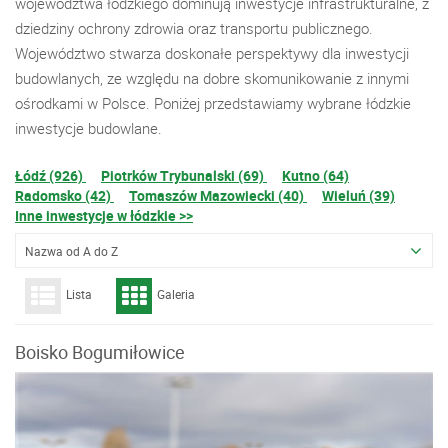
województwa łódzkiego dominują inwestycje infrastrukturalne, z
dziedziny ochrony zdrowia oraz transportu publicznego.
Województwo stwarza doskonałe perspektywy dla inwestycji
budowlanych, ze względu na dobre skomunikowanie z innymi
ośrodkami w Polsce. Poniżej przedstawiamy wybrane łódzkie
inwestycje budowlane.
Łódź (926)
Piotrków Trybunalski (69)
Kutno (64)
Radomsko (42)
Tomaszów Mazowiecki (40)
Wieluń (39)
Inne inwestycje w łódzkie >>
Nazwa od A do Z
Lista
Galeria
Boisko Bogumiłowice