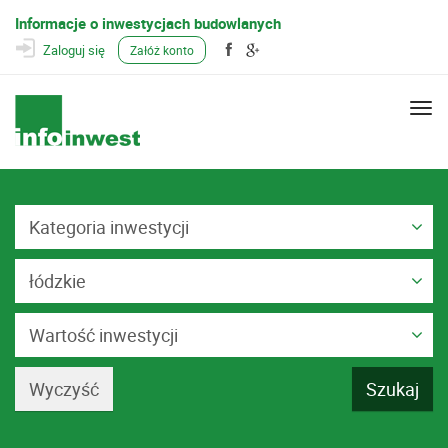
Informacje o inwestycjach budowlanych
Zaloguj się
Załóż konto
Togg
navi
Kategoria inwestycji
łódzkie
Wartość inwestycji