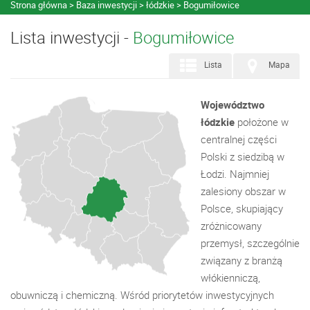
Strona główna
Baza inwestycji
łódzkie
Bogumiłowice
Lista inwestycji -
Bogumiłowice
Lista
Mapa
Województwo
łódzkie
położone w
centralnej części
Polski z siedzibą w
Łodzi. Najmniej
zalesiony obszar w
Polsce, skupiający
zróżnicowany
przemysł, szczególnie
związany z branżą
włókienniczą,
obuwniczą i chemiczną. Wśród priorytetów inwestycyjnych