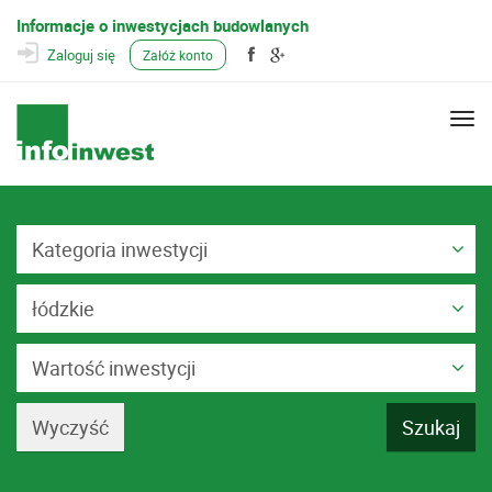
Informacje o inwestycjach budowlanych
Zaloguj się
Załóż konto
Togg
navi
Kategoria inwestycji
łódzkie
Wartość inwestycji