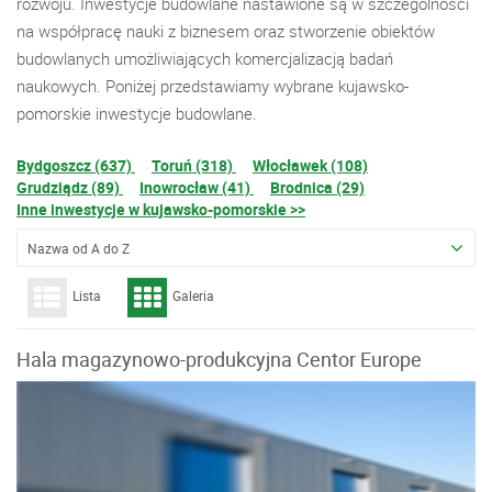
rozwoju. Inwestycje budowlane nastawione są w szczególności
na współpracę nauki z biznesem oraz stworzenie obiektów
budowlanych umożliwiających komercjalizacją badań
naukowych. Poniżej przedstawiamy wybrane kujawsko-
pomorskie inwestycje budowlane.
Bydgoszcz (637)
Toruń (318)
Włocławek (108)
Grudziądz (89)
Inowrocław (41)
Brodnica (29)
Inne inwestycje w kujawsko-pomorskie >>
Nazwa od A do Z
Lista
Galeria
Hala magazynowo-produkcyjna Centor Europe