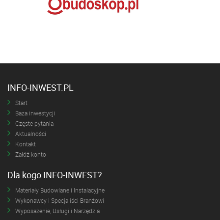
INFO-INWEST.PL
Start
Baza inwestycji
Częste pytania
Aktualności
Kontakt
Załóż konto
Dla kogo INFO-INWEST?
Materiały Budowlane i Instalacyjne
Wykonawcy i Specjaliści Branżowi
Wyposażenie, Usługi i Narzędzia