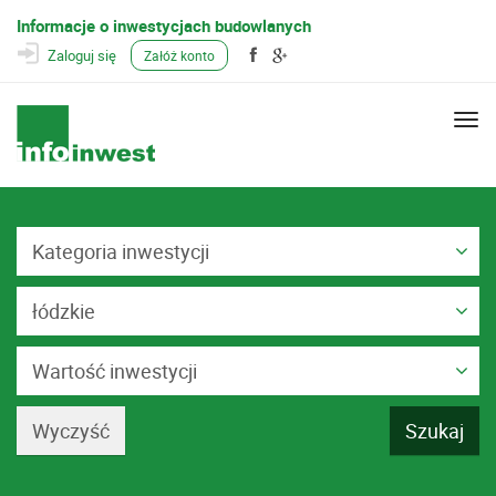
Informacje o inwestycjach budowlanych
Zaloguj się
Załóż konto
Togg
navi
Kategoria inwestycji
łódzkie
Wartość inwestycji