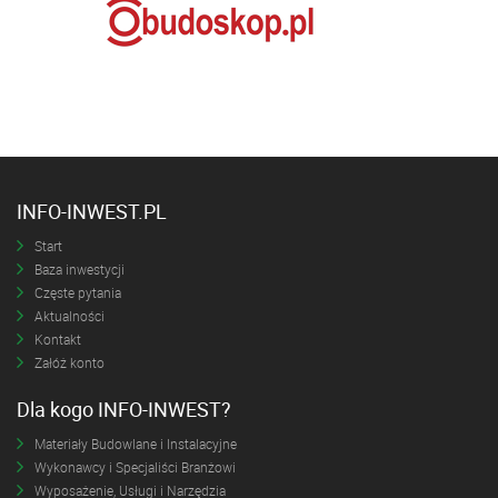
INFO-INWEST.PL
Start
Baza inwestycji
Częste pytania
Aktualności
Kontakt
Załóż konto
Dla kogo INFO-INWEST?
Materiały Budowlane i Instalacyjne
Wykonawcy i Specjaliści Branżowi
Wyposażenie, Usługi i Narzędzia