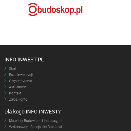
INFO-INWEST.PL
Start
Baza inwestycji
Częste pytania
Aktualności
Kontakt
Załóż konto
Dla kogo INFO-INWEST?
Materiały Budowlane i Instalacyjne
Wykonawcy i Specjaliści Branżowi