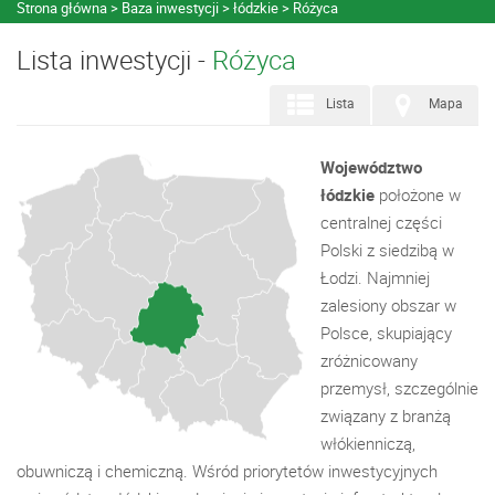
Strona główna
Baza inwestycji
łódzkie
Różyca
Lista inwestycji -
Różyca
Lista
Mapa
Województwo
łódzkie
położone w
centralnej części
Polski z siedzibą w
Łodzi. Najmniej
zalesiony obszar w
Polsce, skupiający
zróżnicowany
przemysł, szczególnie
związany z branżą
włókienniczą,
obuwniczą i chemiczną. Wśród priorytetów inwestycyjnych