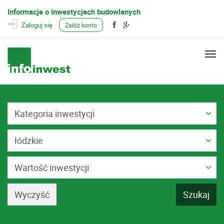
Informacje o inwestycjach budowlanych
Zaloguj się
Załóż konto
Togg
navi
Kategoria inwestycji
łódzkie
Wartość inwestycji