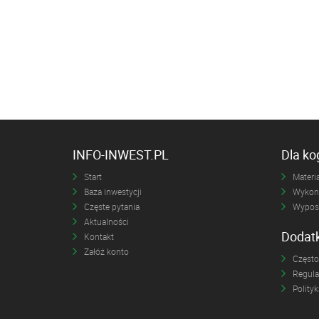
INFO-INWEST.PL
Dla k
Start
Materia
Baza inwestycji
Wykona
Częste pytania
Wyposa
Aktualności
Dodat
Kontakt
Załóż konto
Często
Regul
Polity