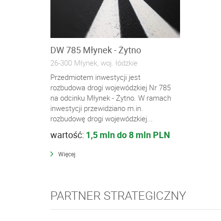
DW 785 Młynek - Żytno
26-300 Młynek, woj. łódzkie
Przedmiotem inwestycji jest
rozbudowa drogi wojewódzkiej Nr 785
na odcinku Młynek - Żytno. W ramach
inwestycji przewidziano m.in.
rozbudowę drogi wojewódzkiej...
wartość:
1,5 mln do 8 mln PLN
Więcej
PARTNER STRATEGICZNY