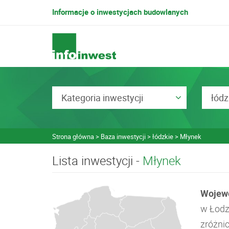
Informacje o inwestycjach budowlanych
Kategoria inwestycji
łódz
Strona główna
Baza inwestycji
łódzkie
Młynek
Lista inwestycji -
Młynek
Wojewó
w Łodz
zróżni