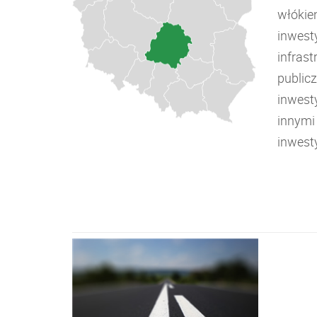
włókie
inwest
infrast
public
inwest
innymi
inwest