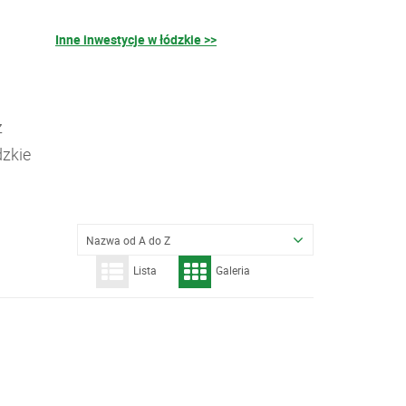
Inne inwestycje w łódzkie >>
z
dzkie
Nazwa od A do Z
Lista
Galeria