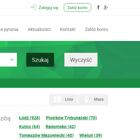
Zaloguj się
Załóż konto
e pytania
Aktualności
Kontakt
Załóż konto
Lista
Mapa
dzibą
Łódź (926)
Piotrków Trybunalski (70)
Kutno (64)
Radomsko (42)
Tomaszów Mazowiecki (40)
Wieluń (39)