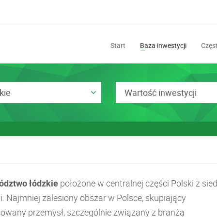
Start
Baza inwestycji
Częst
kie
Wartość inwestycji
dztwo łódzkie
położone w centralnej części Polski z sie
i. Najmniej zalesiony obszar w Polsce, skupiający
cowany przemysł, szczególnie związany z branżą