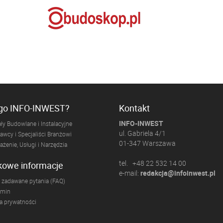
ogo INFO-INWEST?
Kontakt
INFO-INWEST
ły Budowlane i Instalacyjne
ul. Gabriela 4/1
wcy i Specjaliści Branżowi
01-347 Warszawa
żenie, Usługi i Narzędzia
tel. +48 22 532 14 00
kowe informacje
e-mail:
redakcja@infoinwest.pl
 zadawane pytania (FAQ)
amin
ka prywatności