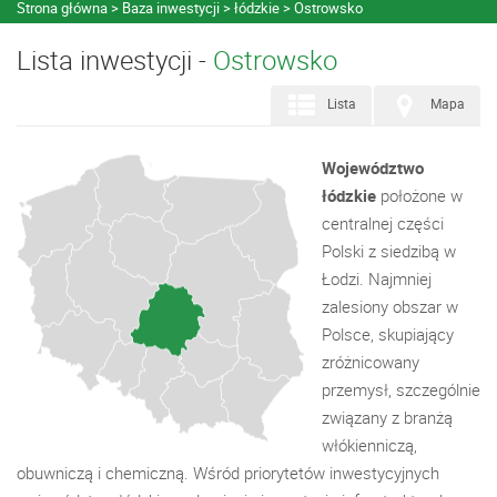
Strona główna
Baza inwestycji
łódzkie
Ostrowsko
Lista inwestycji -
Ostrowsko
Lista
Mapa
Województwo
łódzkie
położone w
centralnej części
Polski z siedzibą w
Łodzi. Najmniej
zalesiony obszar w
Polsce, skupiający
zróżnicowany
przemysł, szczególnie
związany z branżą
włókienniczą,
obuwniczą i chemiczną. Wśród priorytetów inwestycyjnych