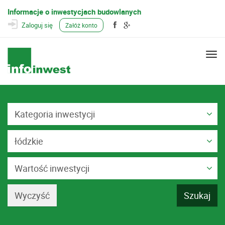
Informacje o inwestycjach budowlanych
Zaloguj się
Załóż konto
Togg
navi
Kategoria inwestycji
łódzkie
Wartość inwestycji