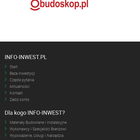
INFO-INWEST.PL
Start
Baza inwestycji
Częste pytania
Aktualności
Kontakt
Załóż konto
Dla kogo INFO-INWEST?
Materiały Budowlane i Instalacyjne
Wykonawcy i Specjaliści Branżowi
Wyposażenie, Usługi i Narzędzia