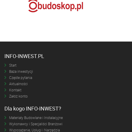
INFO-INWEST.PL
Start
Baza inwestycji
Częste pytania
Aktualności
Kontakt
Załóż konto
Dla kogo INFO-INWEST?
Materiały Budowlane i Instalacyjne
Wykonawcy i Specjaliści Branżowi
Wyposażenie, Usługi i Narzędzia