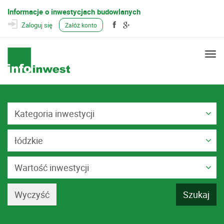
Informacje o inwestycjach budowlanych
Zaloguj się
Załóż konto
Togg
navi
Kategoria inwestycji
łódzkie
Wartość inwestycji