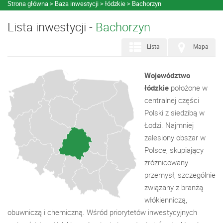
Strona główna
Baza inwestycji
łódzkie
Bachorzyn
Lista inwestycji -
Bachorzyn
Lista
Mapa
Województwo
łódzkie
położone w
centralnej części
Polski z siedzibą w
Łodzi. Najmniej
zalesiony obszar w
Polsce, skupiający
zróżnicowany
przemysł, szczególnie
związany z branżą
włókienniczą,
obuwniczą i chemiczną. Wśród priorytetów inwestycyjnych