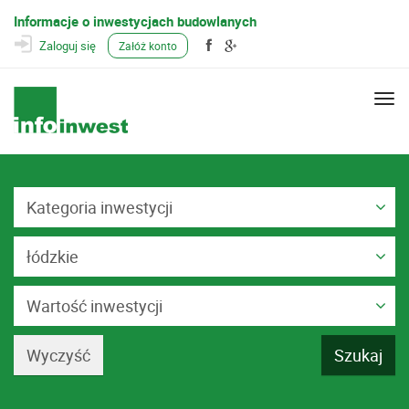
Informacje o inwestycjach budowlanych
Zaloguj się
Załóż konto
Togg
navi
Kategoria inwestycji
łódzkie
Wartość inwestycji