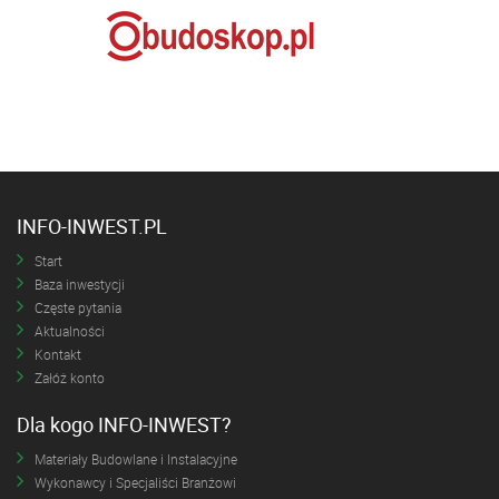
INFO-INWEST.PL
Start
Baza inwestycji
Częste pytania
Aktualności
Kontakt
Załóż konto
Dla kogo INFO-INWEST?
Materiały Budowlane i Instalacyjne
Wykonawcy i Specjaliści Branżowi