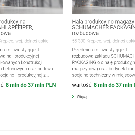
rodukcyjna
Hala produkcyjno-magaz
HL&PFEIPER,
SCHUMACHER PACKAGIN
dowa
rozbudowa
rępice, woj. dolnośląskie
55-330 Krępice, woj. dolnośląski
otem inwestycji jest
Przedmiotem inwestycji jest
wa hali produkcyjnej
rozbudowa zakładu SCHUMAC
ykowanych konstrukcji
PACKAGING o o halę produkcyjn
o-betonowych oraz budowa
magazynową oraz budynek biur
ocjalno - produkcyjnej z...
socjalno-techniczny w miejscowo
ść:
8 mln do 37 mln PLN
wartość:
8 mln do 37 mln
Więcej