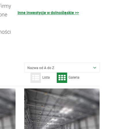
Firmy
Inne inwestycje w dolnośląskie >>
ione
ności
Nazwa od A do Z
Lista
Galeria