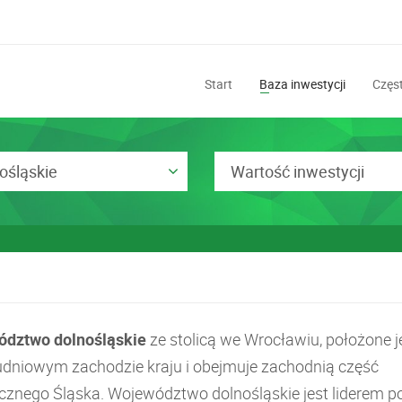
Start
Baza inwestycji
Częst
ośląskie
Wartość inwestycji
dztwo dolnośląskie
ze stolicą we Wrocławiu, położone j
udniowym zachodzie kraju i obejmuje zachodnią część
ycznego Śląska. Województwo dolnośląskie jest liderem p