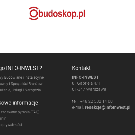
ogo INFO-INWEST?
Kontakt
INFO-INWEST
ły Budowlane i Instalacyjne
ul. Gabriela 4/1
wcy i Specjaliści Branżowi
01-347 Warszawa
żenie, Usługi i Narzędzia
tel. +48 22 532 14 00
kowe informacje
e-mail:
redakcja@infoinwest.pl
 zadawane pytania (FAQ)
amin
ka prywatności