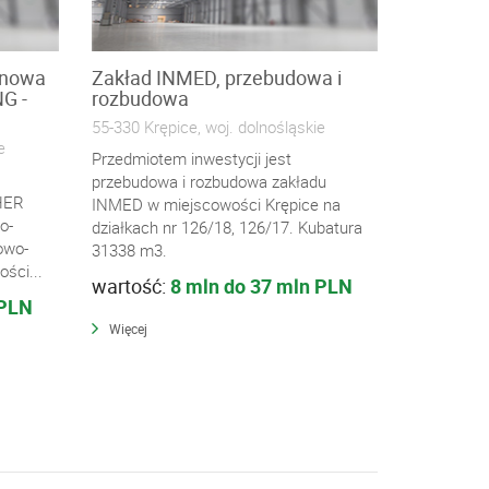
ynowa
Zakład INMED, przebudowa i
G -
rozbudowa
55-330 Krępice, woj. dolnośląskie
e
Przedmiotem inwestycji jest
przebudowa i rozbudowa zakładu
HER
INMED w miejscowości Krępice na
o-
działkach nr 126/18, 126/17. Kubatura
owo-
31338 m3.
ści...
wartość:
8 mln do 37 mln PLN
 PLN
Więcej