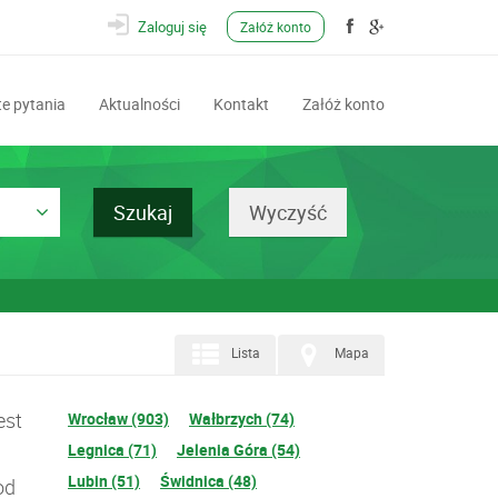
Zaloguj się
Załóż konto
e pytania
Aktualności
Kontakt
Załóż konto
Lista
Mapa
est
Wrocław (903)
Wałbrzych (74)
Legnica (71)
Jelenia Góra (54)
Lubin (51)
Świdnica (48)
od