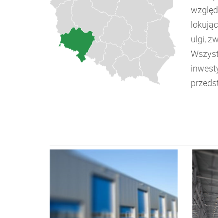
względ
lokują
ulgi, z
Wszyst
inwest
przeds