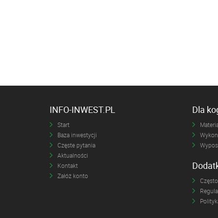
INFO-INWEST.PL
Dla k
Start
Materia
Baza inwestycji
Wykona
Częste pytania
Wyposa
Aktualności
Dodat
Kontakt
Załóż konto
Często
Regul
Polity