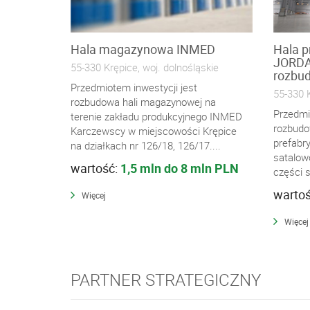
Hala magazynowa INMED
Hala p
JORDA
55-330 Krępice, woj. dolnośląskie
rozbu
Przedmiotem inwestycji jest
55-330 K
rozbudowa hali magazynowej na
Przedmi
terenie zakładu produkcyjnego INMED
rozbudo
Karczewscy w miejscowości Krępice
prefabr
na działkach nr 126/18, 126/17....
satalow
wartość:
1,5 mln do 8 mln PLN
części s
warto
Więcej
Więcej
PARTNER STRATEGICZNY