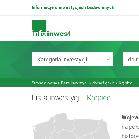
Informacje o inwestycjach budowlanych
Kategoria inwestycji
doln
Strona główna
Baza inwestycji
dolnośląskie
Krępice
Lista inwestycji -
Krępice
Wojewó
na poł
histor