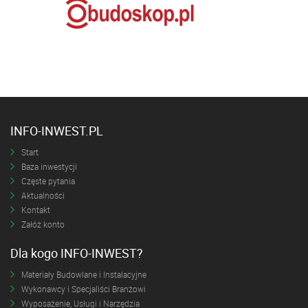
INFO-INWEST.PL
Start
Baza inwestycji
Częste pytania
Aktualności
Kontakt
Załóż konto
Dla kogo INFO-INWEST?
Materiały Budowlane i Instalacyjne
Wykonawcy i Specjaliści Branżowi
Wyposażenie, Usługi i Narzędzia