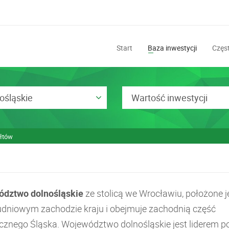
Start
Baza inwestycji
Częst
ośląskie
Wartość inwestycji
łtów
dztwo dolnośląskie
ze stolicą we Wrocławiu, położone j
udniowym zachodzie kraju i obejmuje zachodnią część
ycznego Śląska. Województwo dolnośląskie jest liderem p