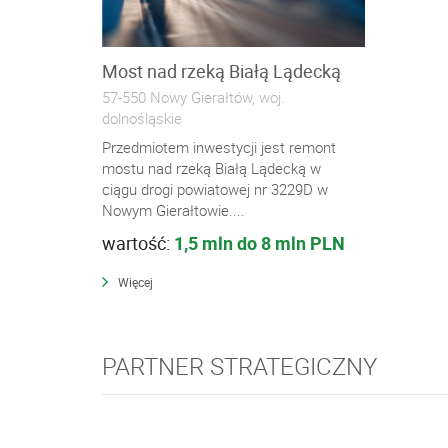
Most nad rzeką Białą Lądecką
57-550 Nowy Gierałtów, woj.
dolnośląskie
Przedmiotem inwestycji jest remont
mostu nad rzeką Białą Lądecką w
ciągu drogi powiatowej nr 3229D w
Nowym Gierałtowie....
wartość:
1,5 mln do 8 mln PLN
Więcej
PARTNER STRATEGICZNY