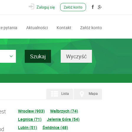
Zaloguj się
Załóż konto
e pytania
Aktualności
Kontakt
Załóż konto
Lista
Mapa
est
Wrocław (903)
Wałbrzych (74)
Legnica (71)
Jelenia Góra (54)
Lubin (51)
Świdnica (48)
od