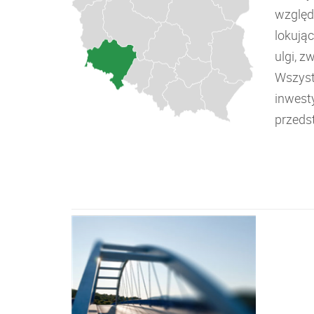
względ
lokują
ulgi, z
Wszyst
inwest
przeds