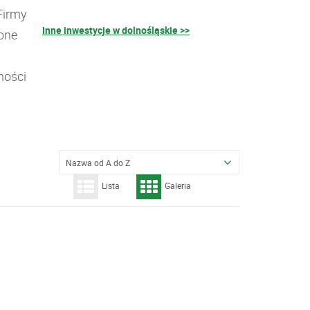
Firmy
Inne inwestycje w dolnośląskie >>
ione
ności
Nazwa od A do Z
Lista
Galeria