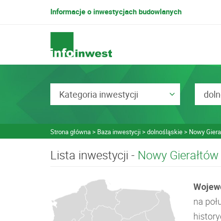
Informacje o inwestycjach budowlanych
Kategoria inwestycji
doln
Strona główna
Baza inwestycji
dolnośląskie
Nowy Giera
Lista inwestycji -
Nowy Gierałtów
Wojewó
na poł
histor