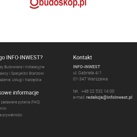
ogo INFO-INWEST?
Kontakt
INFO-INWEST
ły Budowlane i Instalacyjne
ul. Gabriela 4/1
wcy i Specjaliści Branżowi
01-347 Warszawa
żenie, Usługi i Narzędzia
tel. +48 22 532 14 00
kowe informacje
e-mail:
redakcja@infoinwest.pl
 zadawane pytania (FAQ)
amin
ka prywatności