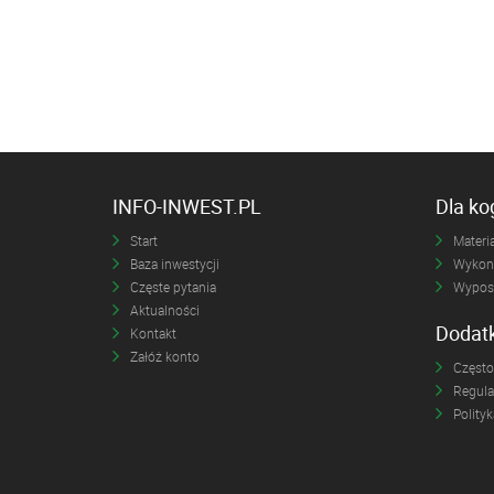
INFO-INWEST.PL
Dla k
Start
Materia
Baza inwestycji
Wykona
Częste pytania
Wyposa
Aktualności
Dodat
Kontakt
Załóż konto
Często
Regul
Polity