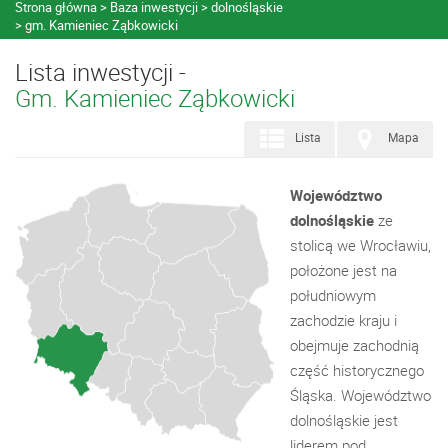
Strona główna
Baza inwestycji
dolnośląskie
gm. Kamieniec Ząbkowicki
Lista inwestycji -
gm. Kamieniec Ząbkowicki
Lista
Mapa
Województwo
dolnośląskie
ze
stolicą we Wrocławiu,
położone jest na
południowym
zachodzie kraju i
obejmuje zachodnią
część historycznego
Śląska. Województwo
dolnośląskie jest
liderem pod