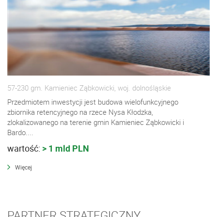
57-230 gm. Kamieniec Ząbkowicki, woj. dolnośląskie
Przedmiotem inwestycji jest budowa wielofunkcyjnego
zbiornika retencyjnego na rzece Nysa Kłodzka,
zlokalizowanego na terenie gmin Kamieniec Ząbkowicki i
Bardo....
wartość:
> 1 mld PLN
Więcej
PARTNER STRATEGICZNY