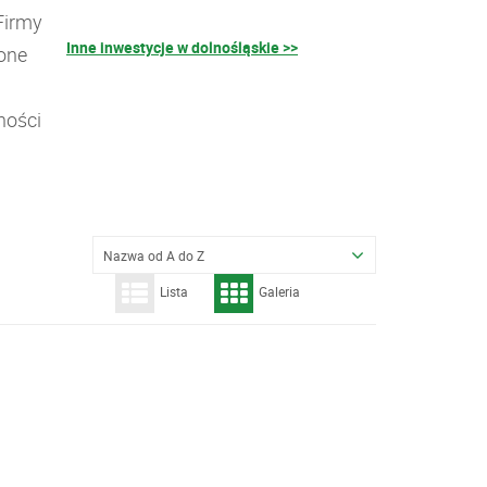
Firmy
Inne inwestycje w dolnośląskie >>
ione
ności
Nazwa od A do Z
Lista
Galeria