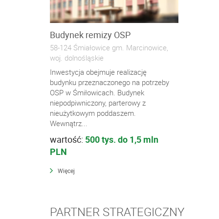
Budynek remizy OSP
58-124 Śmiałowice gm. Marcinowice,
woj. dolnośląskie
Inwestycja obejmuje realizację
budynku przeznaczonego na potrzeby
OSP w Śmiłowicach. Budynek
niepodpiwniczony, parterowy z
nieużytkowym poddaszem.
Wewnątrz...
wartość:
500 tys. do 1,5 mln
PLN
Więcej
PARTNER STRATEGICZNY