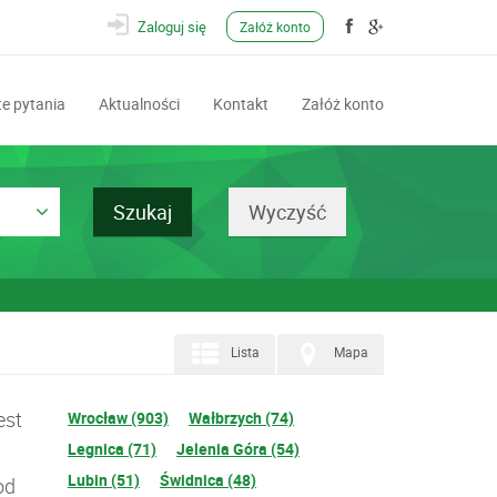
Zaloguj się
Załóż konto
e pytania
Aktualności
Kontakt
Załóż konto
Lista
Mapa
est
Wrocław (903)
Wałbrzych (74)
Legnica (71)
Jelenia Góra (54)
Lubin (51)
Świdnica (48)
od