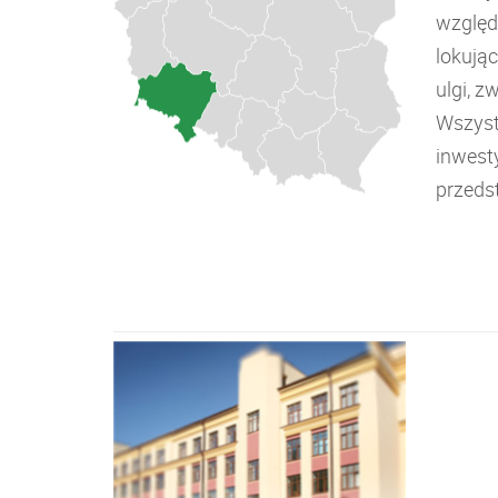
względ
lokują
ulgi, z
Wszyst
inwest
przeds