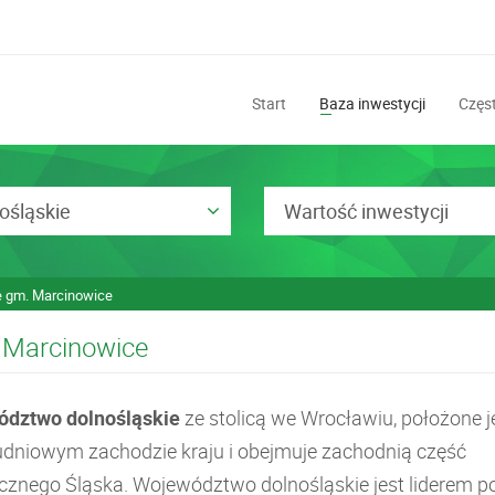
Start
Baza inwestycji
Częst
ośląskie
Wartość inwestycji
 gm. Marcinowice
. Marcinowice
dztwo dolnośląskie
ze stolicą we Wrocławiu, położone j
udniowym zachodzie kraju i obejmuje zachodnią część
ycznego Śląska. Województwo dolnośląskie jest liderem p