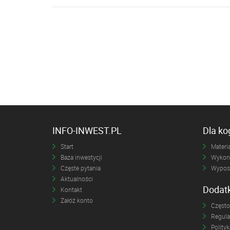
INFO-INWEST.PL
Dla k
Start
Materia
Baza inwestycji
Wykona
Częste pytania
Wyposa
Aktualności
Dodat
Kontakt
Załóż konto
Często
Regul
Polity