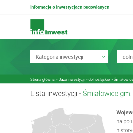
Informacje o inwestycjach budowlanych
Kategoria inwestycji
doln
Strona główna
Baza inwestycji
dolnośląskie
Śmiałowice
Lista inwestycji -
Śmiałowice gm
Wojewó
na poł
histor