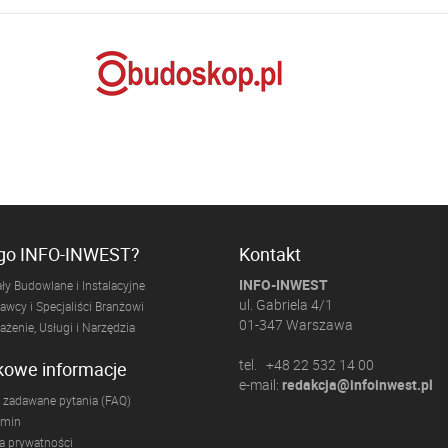
ogo INFO-INWEST?
Kontakt
INFO-INWEST
ły Budowlane i Instalacyjne
ul. Gabriela 4/1
wcy i Specjaliści Branżowi
01-347 Warszawa
żenie, Usługi i Narzędzia
tel. +48 22 532 14 00
kowe informacje
e-mail:
redakcja@infoinwest.pl
 zadawane pytania (FAQ)
amin
ka prywatności