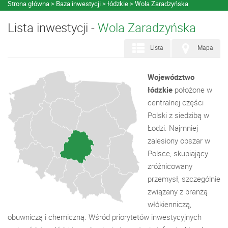
Strona główna
Baza inwestycji
łódzkie
Wola Zaradzyńska
Lista inwestycji -
Wola Zaradzyńska
Lista
Mapa
Województwo
łódzkie
położone w
centralnej części
Polski z siedzibą w
Łodzi. Najmniej
zalesiony obszar w
Polsce, skupiający
zróżnicowany
przemysł, szczególnie
związany z branżą
włókienniczą,
obuwniczą i chemiczną. Wśród priorytetów inwestycyjnych