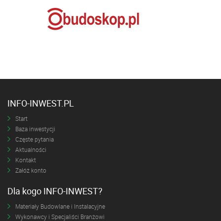
INFO-INWEST.PL
Start
Baza inwestycji
Częste pytania
Aktualności
Kontakt
Załóż konto
Dla kogo INFO-INWEST?
Materiały Budowlane i Instalacyjne
Wykonawcy i Specjaliści Branżowi