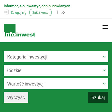
Informacje o inwestycjach budowlanych
Zaloguj się
Załóż konto
Togg
navi
Kategoria inwestycji
łódzkie
Wartość inwestycji