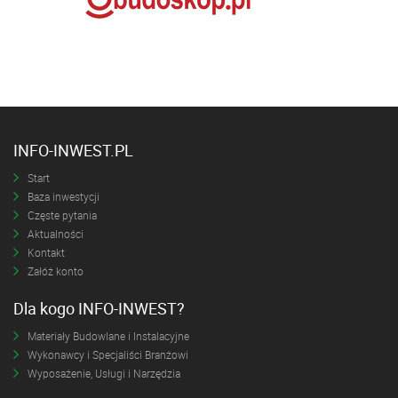
INFO-INWEST.PL
Start
Baza inwestycji
Częste pytania
Aktualności
Kontakt
Załóż konto
Dla kogo INFO-INWEST?
Materiały Budowlane i Instalacyjne
Wykonawcy i Specjaliści Branżowi
Wyposażenie, Usługi i Narzędzia