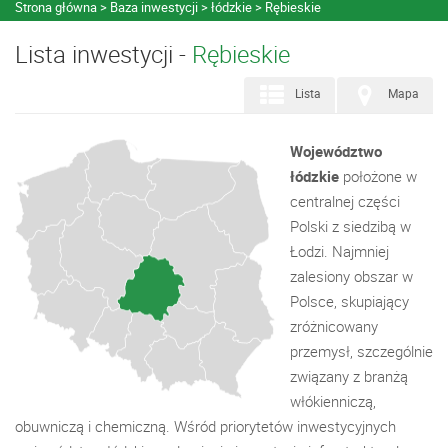
Strona główna
Baza inwestycji
łódzkie
Rębieskie
Lista inwestycji -
Rębieskie
Lista
Mapa
Województwo
łódzkie
położone w
centralnej części
Polski z siedzibą w
Łodzi. Najmniej
zalesiony obszar w
Polsce, skupiający
zróżnicowany
przemysł, szczególnie
związany z branżą
włókienniczą,
obuwniczą i chemiczną. Wśród priorytetów inwestycyjnych