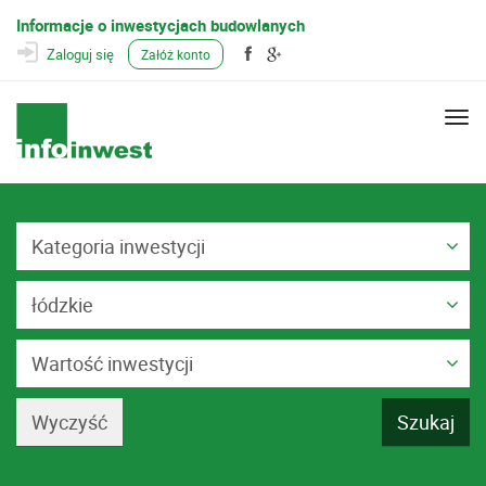
Informacje o inwestycjach budowlanych
Zaloguj się
Załóż konto
Togg
navi
Kategoria inwestycji
łódzkie
Wartość inwestycji