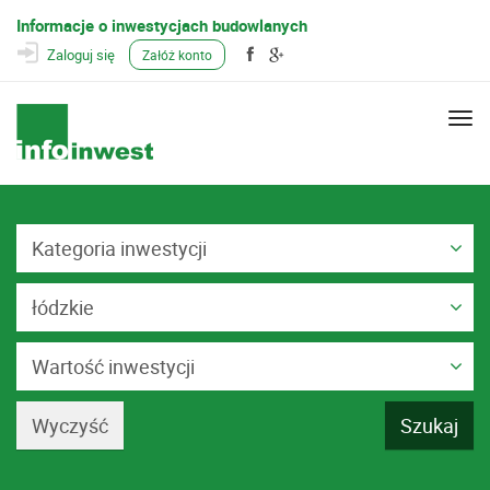
Informacje o inwestycjach budowlanych
Zaloguj się
Załóż konto
Togg
navi
Kategoria inwestycji
łódzkie
Wartość inwestycji