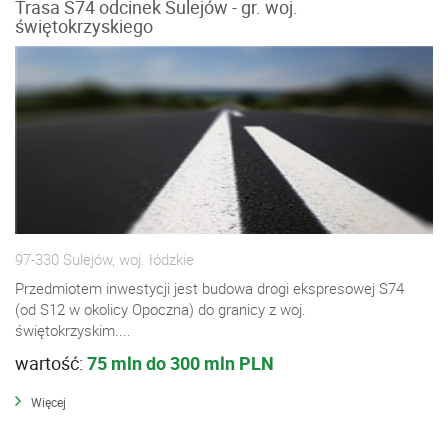
Trasa S74 odcinek Sulejów - gr. woj.
świętokrzyskiego
97-330 Sulejów, woj. łódzkie
Przedmiotem inwestycji jest budowa drogi ekspresowej S74
(od S12 w okolicy Opoczna) do granicy z woj.
świętokrzyskim....
wartość:
75 mln do 300 mln PLN
Więcej