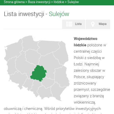
Strona główna
Baza inwestycji
łódzkie
Sulejów
Lista inwestycji -
Sulejów
Lista
Mapa
Województwo
łódzkie
położone w
centralnej części
Polski z siedzibą w
Łodzi. Najmniej
zalesiony obszar w
Polsce, skupiający
zróżnicowany
przemysł, szczególnie
związany z branżą
włókienniczą,
obuwniczą i chemiczną. Wśród priorytetów inwestycyjnych