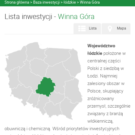
Strona główna
Baza inwestycji
łódzkie
Winna Góra
Lista inwestycji -
Winna Góra
Lista
Mapa
Województwo
łódzkie
położone w
centralnej części
Polski z siedzibą w
Łodzi. Najmniej
zalesiony obszar w
Polsce, skupiający
zróżnicowany
przemysł, szczególnie
związany z branżą
włókienniczą,
obuwniczą i chemiczną. Wśród priorytetów inwestycyjnych