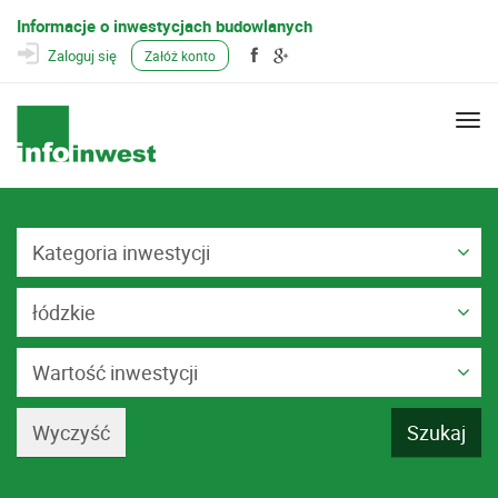
Informacje o inwestycjach budowlanych
Zaloguj się
Załóż konto
Togg
navi
Kategoria inwestycji
łódzkie
Wartość inwestycji