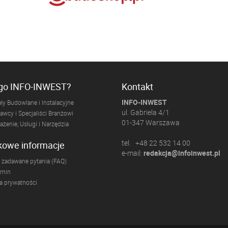
ogo INFO-INWEST?
Kontakt
INFO-INWEST
ły Budowlane i Instalacyjne
ul. Gabriela 4/1
wcy i Specjaliści Branżowi
01-347 Warszawa
żenie, Usługi i Narzędzia
tel. +48 22 532 14 00
kowe informacje
e-mail:
redakcja@infoinwest.pl
 zadawane pytania (FAQ)
amin
ka prywatności