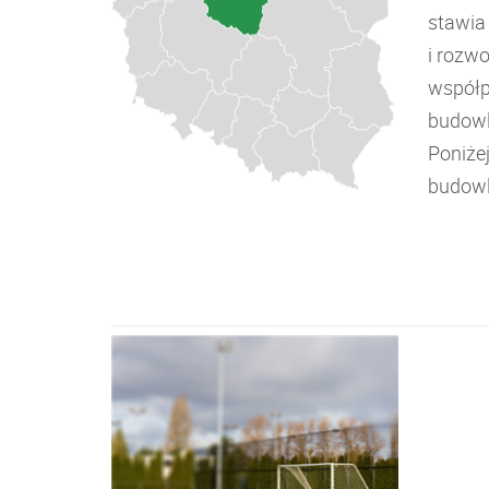
stawia
i rozw
współp
budowl
Poniże
budowl