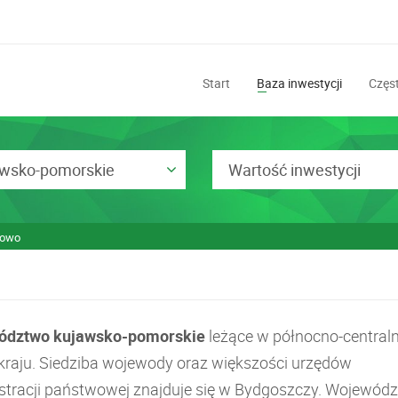
Start
Baza inwestycji
Częst
awsko-pomorskie
Wartość inwestycji
łowo
ództwo kujawsko-pomorskie
leżące w północno-centraln
 kraju. Siedziba wojewody oraz większości urzędów
stracji państwowej znajduje się w Bydgoszczy. Wojewód