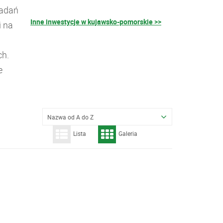
badań
Inne inwestycje w kujawsko-pomorskie >>
i na
ch.
e
Nazwa od A do Z
Lista
Galeria