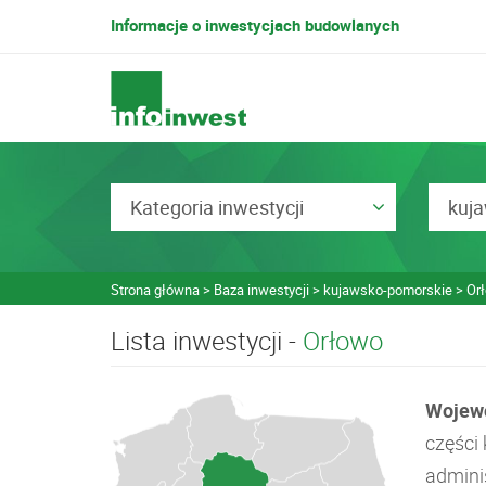
Informacje o inwestycjach budowlanych
Kategoria inwestycji
kuj
Strona główna
Baza inwestycji
kujawsko-pomorskie
Or
Lista inwestycji -
Orłowo
Wojew
części
admini