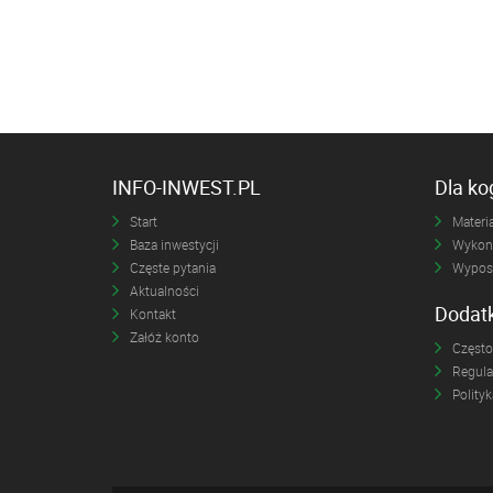
INFO-INWEST.PL
Dla k
Start
Materia
Baza inwestycji
Wykona
Częste pytania
Wyposa
Aktualności
Dodat
Kontakt
Załóż konto
Często
Regul
Polity