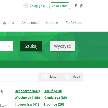
Zaloguj się
Załóż konto
e pytania
Aktualności
Kontakt
Załóż konto
Lista
Mapa
ej
Bydgoszcz (637)
Toruń (318)
Włocławek (108)
Grudziądz (89)
Inowrocław (41)
Brodnica (29)
ztwo