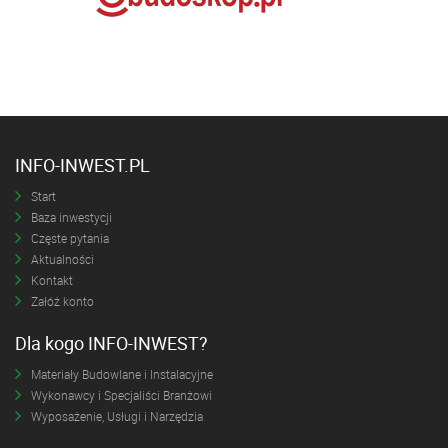
INFO-INWEST.PL
Start
Baza inwestycji
Częste pytania
Aktualności
Kontakt
Załóż konto
Dla kogo INFO-INWEST?
Materiały Budowlane i Instalacyjne
Wykonawcy i Specjaliści Branżowi
Wyposażenie, Usługi i Narzędzia