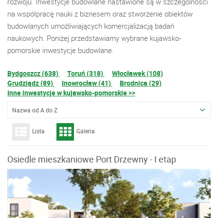
rozwoju. Inwestycje budowlane nastawione są w szczególności
na współpracę nauki z biznesem oraz stworzenie obiektów
budowlanych umożliwiających komercjalizacją badań
naukowych. Poniżej przedstawiamy wybrane kujawsko-
pomorskie inwestycje budowlane.
Bydgoszcz (638)
Toruń (318)
Włocławek (108)
Grudziądz (89)
Inowrocław (41)
Brodnica (29)
Inne inwestycje w kujawsko-pomorskie >>
Nazwa od A do Z
Lista
Galeria
Osiedle mieszkaniowe Port Drzewny - I etap