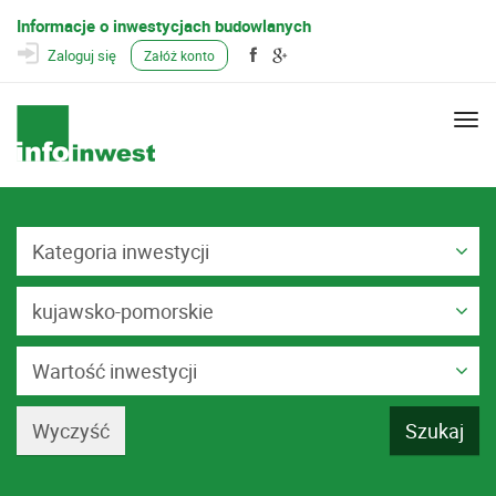
Informacje o inwestycjach budowlanych
Zaloguj się
Załóż konto
Togg
navi
Kategoria inwestycji
kujawsko-pomorskie
Wartość inwestycji