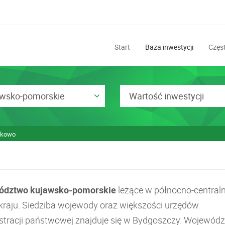
Start
Baza inwestycji
Częst
awsko-pomorskie
Wartość inwestycji
tkowo
ództwo kujawsko-pomorskie
leżące w północno-centraln
 kraju. Siedziba wojewody oraz większości urzędów
stracji państwowej znajduje się w Bydgoszczy. Wojewód