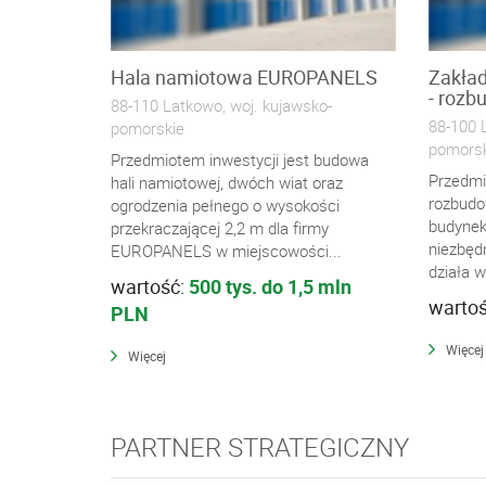
Hala namiotowa EUROPANELS
Zakład
- rozb
88-110 Latkowo, woj. kujawsko-
88-100 
pomorskie
pomorsk
Przedmiotem inwestycji jest budowa
Przedmi
hali namiotowej, dwóch wiat oraz
rozbudo
ogrodzenia pełnego o wysokości
budynek
przekraczającej 2,2 m dla firmy
niezbędn
EUROPANELS w miejscowości...
działa w
wartość:
500 tys. do 1,5 mln
warto
PLN
Więcej
Więcej
PARTNER STRATEGICZNY