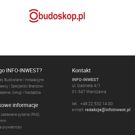
ogo INFO-INWEST?
Kontakt
INFO-INWEST
ły Budowlane i Instalacyjne
ul. Gabriela 4/1
wcy i Specjaliści Branżowi
01-347 Warszawa
żenie, Usługi i Narzędzia
tel. +48 22 532 14 00
kowe informacje
e-mail:
redakcja@infoinwest.pl
 zadawane pytania (FAQ)
amin
ka prywatności