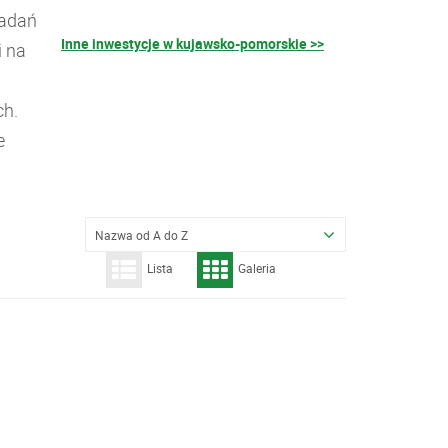
badań
Inne inwestycje w kujawsko-pomorskie >>
i na
ch.
e
Nazwa od A do Z
Lista
Galeria