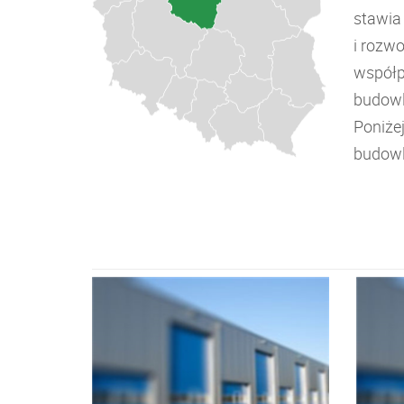
stawia
i rozw
współp
budowl
Poniże
budowl