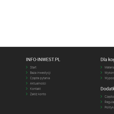
INFO-INWEST.PL
Dla k
Start
Materia
Baza inwestycji
Wykona
Częste pytania
Wyposa
Aktualności
Dodat
Kontakt
Załóż konto
Często
Regul
Polity