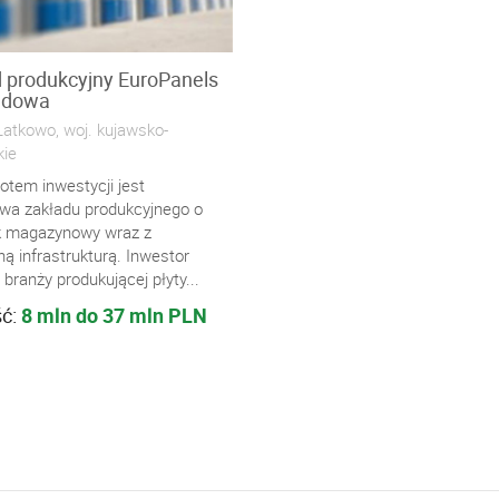
 produkcyjny EuroPanels
udowa
Latkowo, woj. kujawsko-
ie
otem inwestycji jest
wa zakładu produkcyjnego o
 magazynowy wraz z
ą infrastrukturą. Inwestor
 branży produkującej płyty...
ść:
8 mln do 37 mln PLN