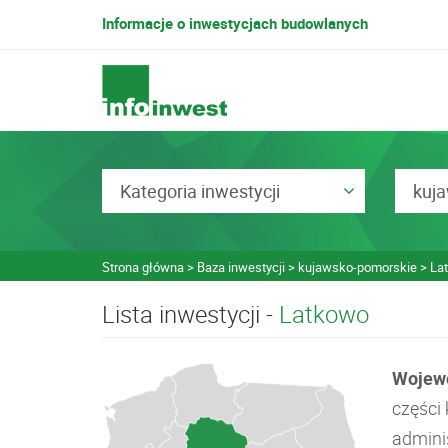
Informacje o inwestycjach budowlanych
Kategoria inwestycji
kuj
Strona główna
Baza inwestycji
kujawsko-pomorskie
La
Lista inwestycji -
Latkowo
Wojew
części
admini