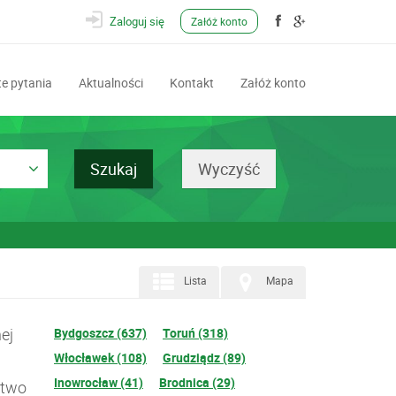
Zaloguj się
Załóż konto
e pytania
Aktualności
Kontakt
Załóż konto
Lista
Mapa
ej
Bydgoszcz (637)
Toruń (318)
Włocławek (108)
Grudziądz (89)
Inowrocław (41)
Brodnica (29)
ztwo