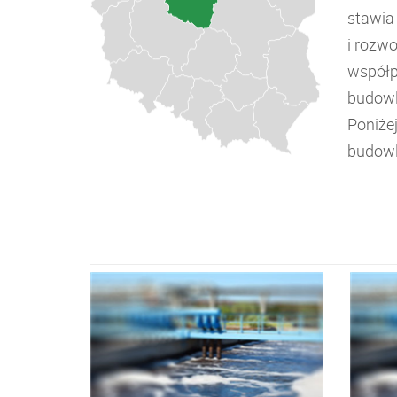
stawia
i rozw
współp
budowl
Poniże
budowl