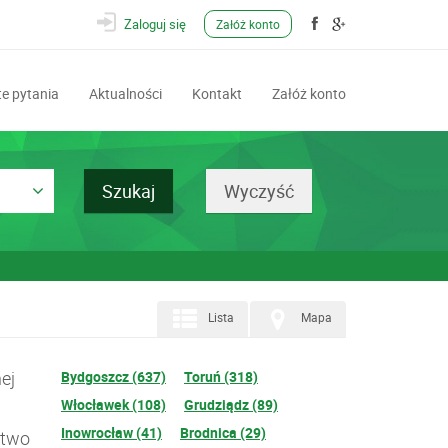
Zaloguj się
Załóż konto
e pytania
Aktualności
Kontakt
Załóż konto
Lista
Mapa
ej
Bydgoszcz (637)
Toruń (318)
Włocławek (108)
Grudziądz (89)
Inowrocław (41)
Brodnica (29)
ztwo