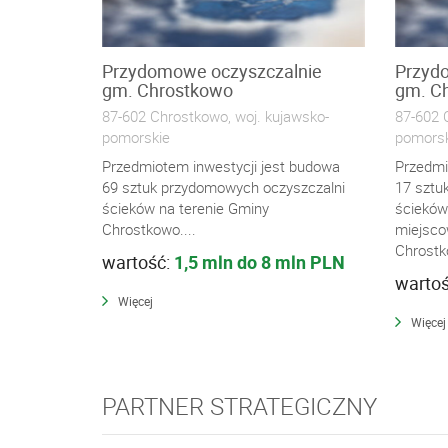
Przydomowe oczyszczalnie
Przyd
gm. Chrostkowo
gm. C
87-602 Chrostkowo, woj. kujawsko-
87-602 
pomorskie
pomorsk
Przedmiotem inwestycji jest budowa
Przedmi
69 sztuk przydomowych oczyszczalni
17 sztu
ścieków na terenie Gminy
ścieków
Chrostkowo....
miejsc
Chrostk
wartość:
1,5 mln do 8 mln PLN
warto
Więcej
Więcej
PARTNER STRATEGICZNY