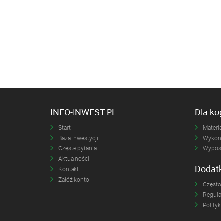
INFO-INWEST.PL
Dla k
Start
Materia
Baza inwestycji
Wykona
Częste pytania
Wyposa
Aktualności
Dodat
Kontakt
Załóż konto
Często
Regul
Polity