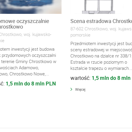
omowe oczyszczalnie
Scena estradowa Chrost
hrostkowo
87-602 Chrostkowo, woj. kujaws
Chrostkowo, woj. kujawsko-
pomorskie
ie
Przedmiotem inwestycji jest b
otem inwestycji jest budowa
sceny estradowej w miejscowoś
k przydomowych oczyszczalni
Chrostkowo na działce nr 338/1
 terenie Gminy Chrostkowo w
Estrada w rzucie poziomym o
owościach Adamowo,
kształcie trapezu o wymiarach..
owo, Chrostkowo Nowe,...
wartość:
1,5 mln do 8 mln
ść:
1,5 mln do 8 mln PLN
Więcej