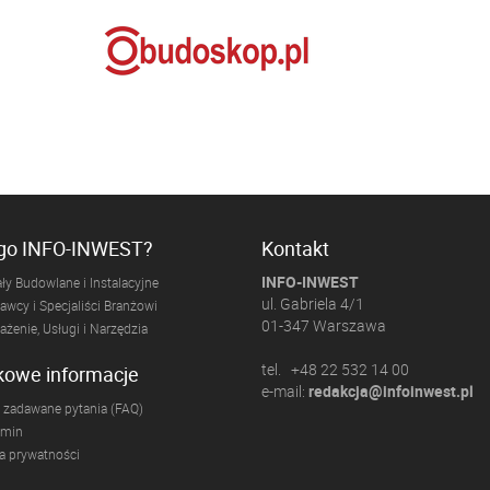
ogo INFO-INWEST?
Kontakt
INFO-INWEST
ły Budowlane i Instalacyjne
ul. Gabriela 4/1
wcy i Specjaliści Branżowi
01-347 Warszawa
żenie, Usługi i Narzędzia
tel. +48 22 532 14 00
kowe informacje
e-mail:
redakcja@infoinwest.pl
 zadawane pytania (FAQ)
amin
ka prywatności