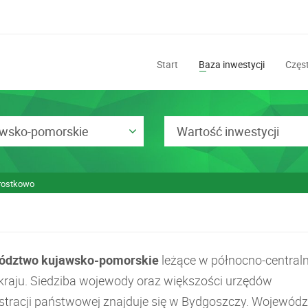
Start
Baza inwestycji
Częst
awsko-pomorskie
Wartość inwestycji
rostkowo
ództwo kujawsko-pomorskie
leżące w północno-centraln
 kraju. Siedziba wojewody oraz większości urzędów
stracji państwowej znajduje się w Bydgoszczy. Wojewód