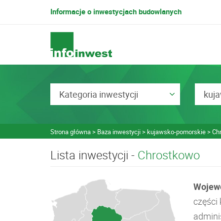
Informacje o inwestycjach budowlanych
Kategoria inwestycji
kuj
Strona główna
Baza inwestycji
kujawsko-pomorskie
Ch
Lista inwestycji -
Chrostkowo
Wojew
części
admini