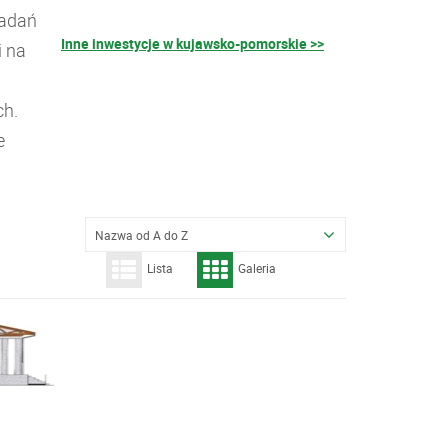
badań
Inne inwestycje w kujawsko-pomorskie >>
i na
ch.
e
Nazwa od A do Z
Lista
Galeria