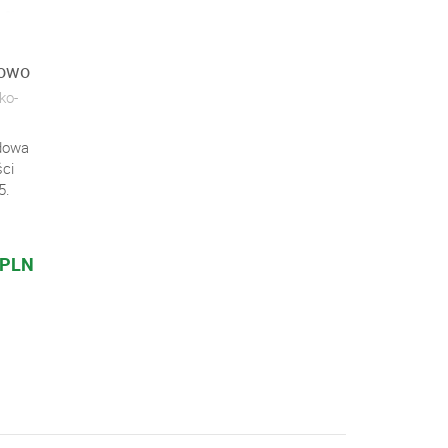
kowo
ko-
udowa
ci
5.
.
 PLN