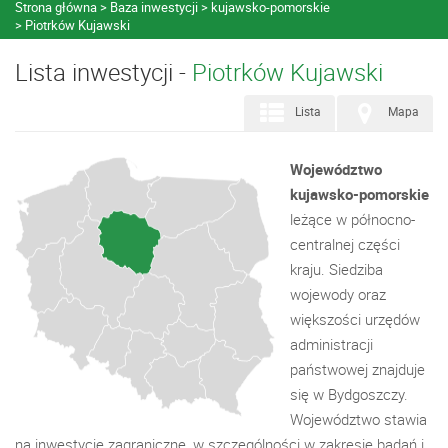
Strona główna
Baza inwestycji
kujawsko-pomorskie
Piotrków Kujawski
Lista inwestycji -
Piotrków Kujawski
Lista
Mapa
Województwo
kujawsko-pomorskie
leżące w północno-
centralnej części
kraju. Siedziba
wojewody oraz
większości urzędów
administracji
państwowej znajduje
się w Bydgoszczy.
Województwo stawia
na inwestycje zagraniczne, w szczególności w zakresie badań i