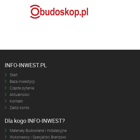
INFO-INWEST.PL
Start
Baza inwestycji
Częste pytania
Aktualności
Kontakt
Załóż konto
Dla kogo INFO-INWEST?
Materiały Budowlane i Instalacyjne
Wykonawcy i Specjaliści Branżowi