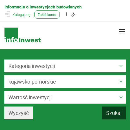
Informacje o inwestycjach budowlanych
Zaloguj się
Załóż konto
Togg
navi
Kategoria inwestycji
kujawsko-pomorskie
Wartość inwestycji