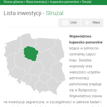
Strona główna
Baza inwestycji
kujawsko-pomorskie
Strużal
Lista inwestycji -
Strużal
Lista
Mapa
Województwo
kujawsko-pomorskie
leżące w północno-
centralnej części
kraju. Siedziba
wojewody oraz
większości urzędów
administracji
państwowej znajduje
się w Bydgoszczy.
Województwo stawia
na inwestycje zagraniczne, w szczególności w zakresie badań i