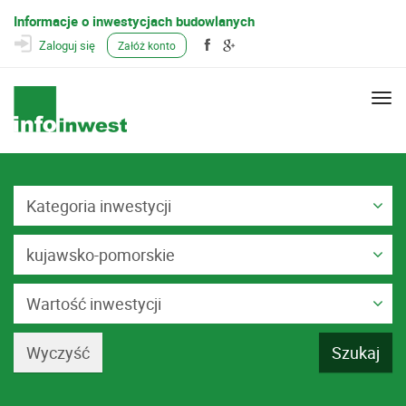
Informacje o inwestycjach budowlanych
Zaloguj się
Załóż konto
Togg
navi
Kategoria inwestycji
kujawsko-pomorskie
Wartość inwestycji