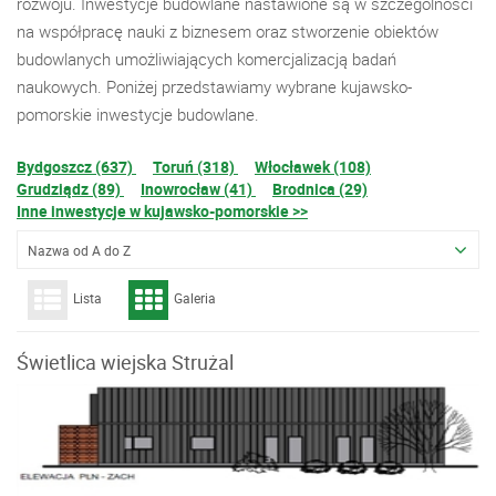
rozwoju. Inwestycje budowlane nastawione są w szczególności
na współpracę nauki z biznesem oraz stworzenie obiektów
budowlanych umożliwiających komercjalizacją badań
naukowych. Poniżej przedstawiamy wybrane kujawsko-
pomorskie inwestycje budowlane.
Bydgoszcz (637)
Toruń (318)
Włocławek (108)
Grudziądz (89)
Inowrocław (41)
Brodnica (29)
Inne inwestycje w kujawsko-pomorskie >>
Nazwa od A do Z
Lista
Galeria
Świetlica wiejska Strużal