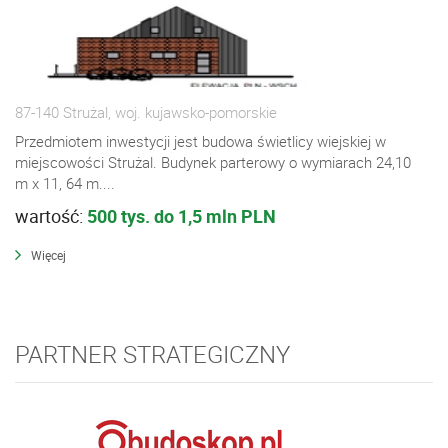
87-140 Strużal, woj. kujawsko-pomorskie
Przedmiotem inwestycji jest budowa świetlicy wiejskiej w
miejscowości Strużal. Budynek parterowy o wymiarach 24,10
m x 11, 64 m....
wartość:
500 tys. do 1,5 mln PLN
Więcej
PARTNER STRATEGICZNY