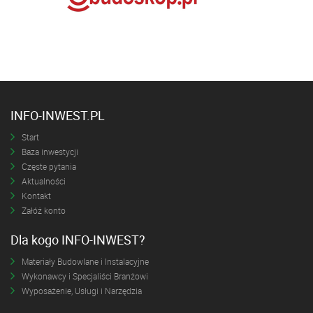
INFO-INWEST.PL
Start
Baza inwestycji
Częste pytania
Aktualności
Kontakt
Załóż konto
Dla kogo INFO-INWEST?
Materiały Budowlane i Instalacyjne
Wykonawcy i Specjaliści Branżowi
Wyposażenie, Usługi i Narzędzia