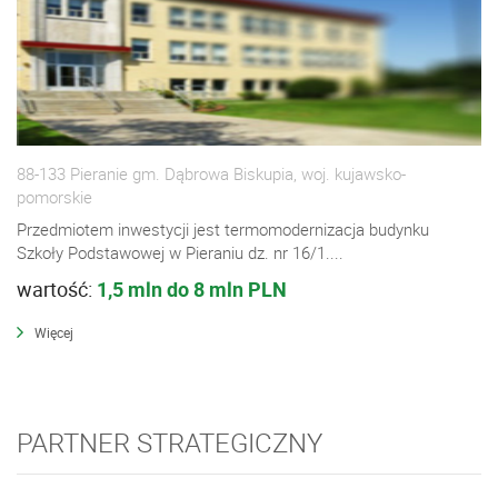
88-133 Pieranie gm. Dąbrowa Biskupia, woj. kujawsko-
pomorskie
Przedmiotem inwestycji jest termomodernizacja budynku
Szkoły Podstawowej w Pieraniu dz. nr 16/1....
wartość:
1,5 mln do 8 mln PLN
Więcej
PARTNER STRATEGICZNY