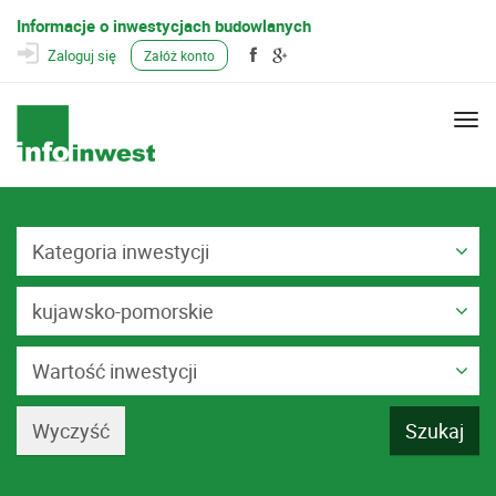
Informacje o inwestycjach budowlanych
Zaloguj się
Załóż konto
Togg
navi
Kategoria inwestycji
kujawsko-pomorskie
Wartość inwestycji