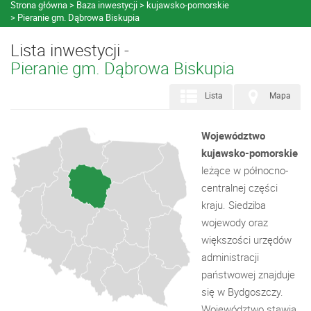
Strona główna
Baza inwestycji
kujawsko-pomorskie
Pieranie gm. Dąbrowa Biskupia
Lista inwestycji -
Pieranie gm. Dąbrowa Biskupia
Lista
Mapa
Województwo
kujawsko-pomorskie
leżące w północno-
centralnej części
kraju. Siedziba
wojewody oraz
większości urzędów
administracji
państwowej znajduje
się w Bydgoszczy.
Województwo stawia