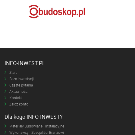
INFO-INWEST.PL
Start
Baza inwestycji
Częste pytania
Aktualności
Kontakt
Załóż konto
Dla kogo INFO-INWEST?
Materiały Budowlane i Instalacyjne
Wykonawcy i Specjaliści Branżowi