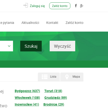
Zaloguj się
Załóż konto
e pytania
Aktualności
Kontakt
Załóż konto
Lista
Mapa
ej
Bydgoszcz (637)
Toruń (318)
Włocławek (108)
Grudziądz (89)
Inowrocław (41)
Brodnica (29)
ztwo