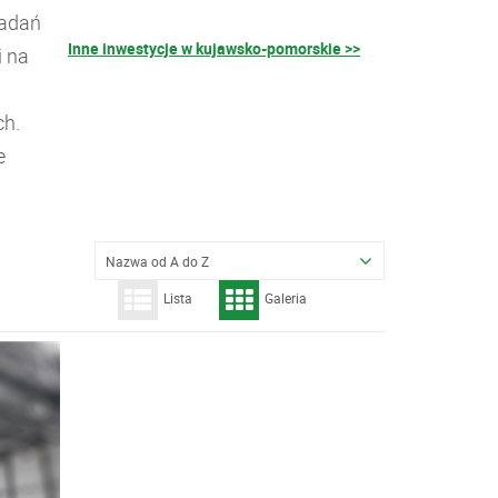
badań
Inne inwestycje w kujawsko-pomorskie >>
i na
ch.
e
Nazwa od A do Z
Lista
Galeria