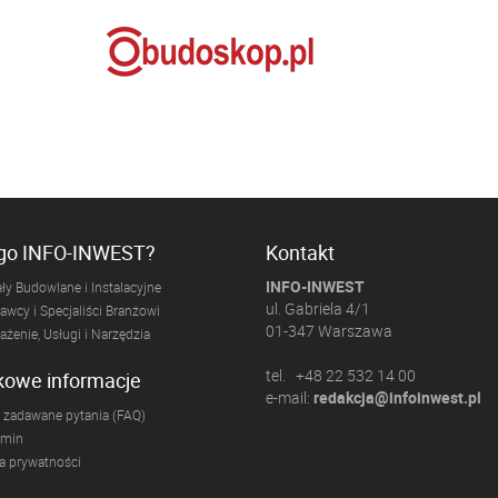
ogo INFO-INWEST?
Kontakt
INFO-INWEST
ły Budowlane i Instalacyjne
ul. Gabriela 4/1
wcy i Specjaliści Branżowi
01-347 Warszawa
żenie, Usługi i Narzędzia
tel. +48 22 532 14 00
kowe informacje
e-mail:
redakcja@infoinwest.pl
 zadawane pytania (FAQ)
amin
ka prywatności