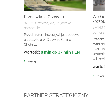
Przedszkole Grzywna
Zakład
- rozb
87-140 Grzywna, woj. kujawsko-
87-140 
pomorskie
pomorsk
Przedmiotem inwestycji jest budowa
Przedmi
przedszkola w Grzywnie Gmina
rozbudo
Chełmża....
Ever Ho
wartość:
8 mln do 37 mln PLN
zostani
w której
Więcej
warto
Więcej
PARTNER STRATEGICZNY