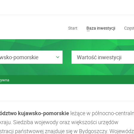
Start
Baza inwestycji
Częst
awsko-pomorskie
Wartość inwestycji
zywna
ództwo kujawsko-pomorskie
leżące w północno-centraln
 kraju. Siedziba wojewody oraz większości urzędów
stracji państwowej znajduje się w Bydgoszczy. Wojewód