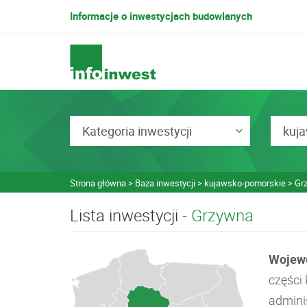
Informacje o inwestycjach budowlanych
Kategoria inwestycji
kuj
Strona główna
Baza inwestycji
kujawsko-pomorskie
Gr
Lista inwestycji -
Grzywna
Wojew
części
admini