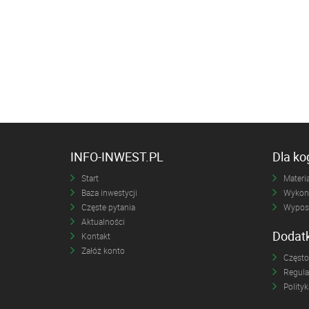
INFO-INWEST.PL
Dla k
Start
Materia
Baza inwestycji
Wykona
Częste pytania
Wyposa
Aktualności
Dodat
Kontakt
Załóż konto
Często
Regul
Polity