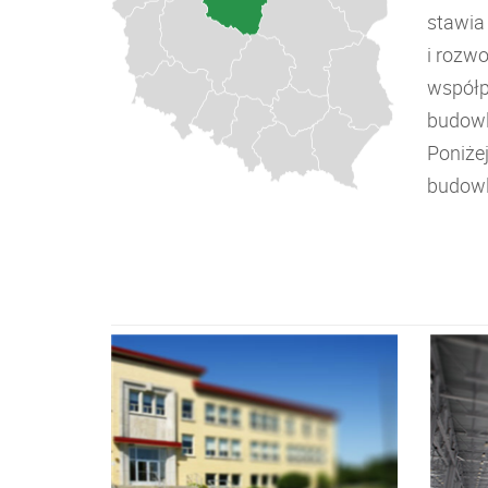
stawia
i rozw
współp
budowl
Poniże
budowl