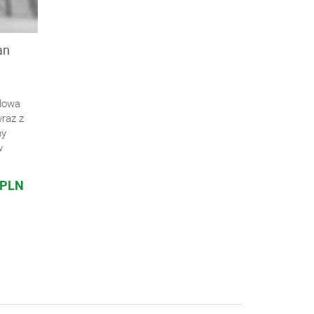
an
udowa
raz z
my
w
 PLN