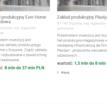
 produkcyjny Ever Home
Zakład produkcyjny Plastj
udowa
87-140 Grzywna, woj. kujawsko-
Grzywna, woj. kujawsko-
pomorskie
ie
Przedmiotem inwestycji jest b
otem inwestycji jest
hali produkcyjno-magazynowej w
wa zakładu produkcyjnego
niezbędną infrastrukturą dla fir
me z Grzywnie. Część zakładu
Plastjan - producenta wieszakó
e rozbudowana o powierzchnię,
odzieżowych....
 realizowana...
wartość:
1,5 mln do 8 mln
ść:
8 mln do 37 mln PLN
Więcej