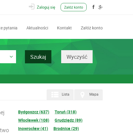
Zaloguj się
Załóż konto
e pytania
Aktualności
Kontakt
Załóż konto
Lista
Mapa
ej
Bydgoszcz (637)
Toruń (318)
Włocławek (108)
Grudziądz (89)
Inowrocław (41)
Brodnica (29)
ztwo