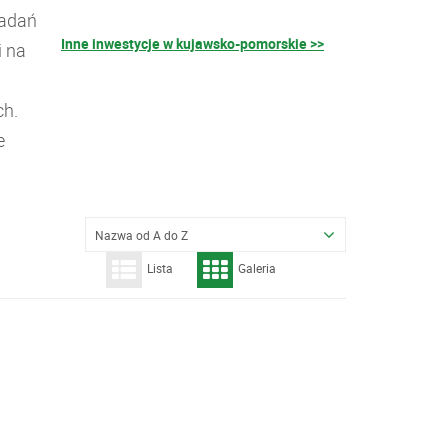
badań
Inne inwestycje w kujawsko-pomorskie >>
i na
ch.
e
Nazwa od A do Z
Lista
Galeria