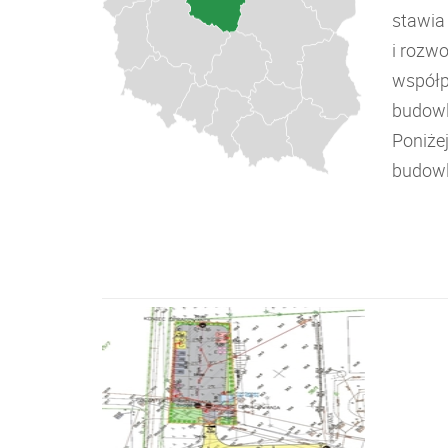
stawia
i rozw
współp
budowl
Poniże
budowl