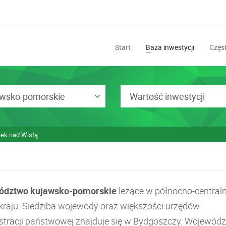
Start
Baza inwestycji
Częst
awsko-pomorskie
Wartość inwestycji
iek nad Wisłą
ództwo kujawsko-pomorskie
leżące w północno-centraln
 kraju. Siedziba wojewody oraz większości urzędów
stracji państwowej znajduje się w Bydgoszczy. Wojewód