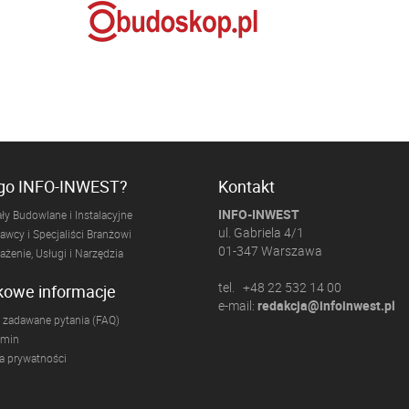
ogo INFO-INWEST?
Kontakt
INFO-INWEST
ły Budowlane i Instalacyjne
ul. Gabriela 4/1
wcy i Specjaliści Branżowi
01-347 Warszawa
żenie, Usługi i Narzędzia
tel. +48 22 532 14 00
kowe informacje
e-mail:
redakcja@infoinwest.pl
 zadawane pytania (FAQ)
amin
ka prywatności