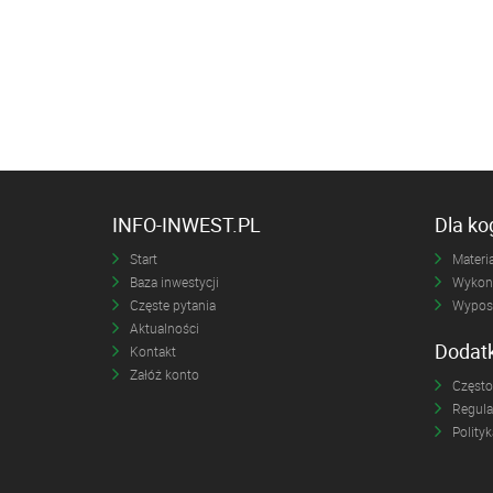
INFO-INWEST.PL
Dla k
Start
Materia
Baza inwestycji
Wykona
Częste pytania
Wyposa
Aktualności
Dodat
Kontakt
Załóż konto
Często
Regul
Polity