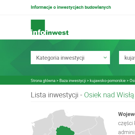
Informacje o inwestycjach budowlanych
Kategoria inwestycji
kuj
Strona główna
Baza inwestycji
kujawsko-pomorskie
Os
Lista inwestycji -
Osiek nad Wisłą
Wojew
części
admini