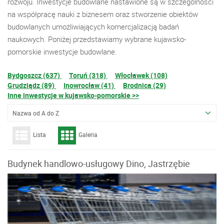
rozwoju. Inwestycje budowlane nastawione są w szczególności
na współpracę nauki z biznesem oraz stworzenie obiektów
budowlanych umożliwiających komercjalizacją badań
naukowych. Poniżej przedstawiamy wybrane kujawsko-
pomorskie inwestycje budowlane.
Bydgoszcz (637)
Toruń (318)
Włocławek (108)
Grudziądz (89)
Inowrocław (41)
Brodnica (29)
Inne inwestycje w kujawsko-pomorskie >>
Nazwa od A do Z
Lista
Galeria
Budynek handlowo-usługowy Dino, Jastrzębie