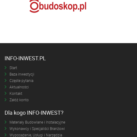
INFO-INWEST.PL
Start
Baza inwestycji
Częste pytania
Aktualności
Kontakt
Załóż konto
Dla kogo INFO-INWEST?
Materiały Budowlane i Instalacyjne
Wykonawcy i Specjaliści Branżowi
Wyposażenie, Usługi i Narzędzia