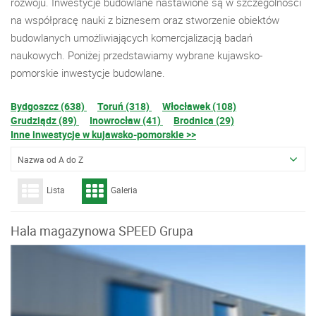
rozwoju. Inwestycje budowlane nastawione są w szczególności
na współpracę nauki z biznesem oraz stworzenie obiektów
budowlanych umożliwiających komercjalizacją badań
naukowych. Poniżej przedstawiamy wybrane kujawsko-
pomorskie inwestycje budowlane.
Bydgoszcz (638)
Toruń (318)
Włocławek (108)
Grudziądz (89)
Inowrocław (41)
Brodnica (29)
Inne inwestycje w kujawsko-pomorskie >>
Nazwa od A do Z
Lista
Galeria
Hala magazynowa SPEED Grupa