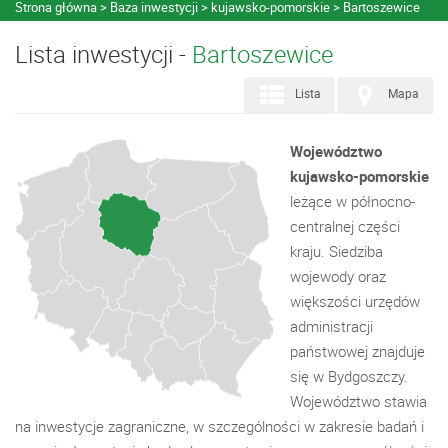
Strona główna
Baza inwestycji
kujawsko-pomorskie
Bartoszewice
Lista inwestycji -
Bartoszewice
Lista
Mapa
Województwo
kujawsko-pomorskie
leżące w północno-
centralnej części
kraju. Siedziba
wojewody oraz
większości urzędów
administracji
państwowej znajduje
się w Bydgoszczy.
Województwo stawia
na inwestycje zagraniczne, w szczególności w zakresie badań i