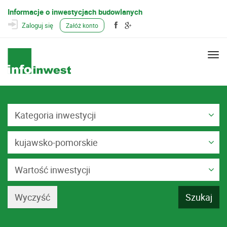
Informacje o inwestycjach budowlanych
Zaloguj się
Załóż konto
Togg
navi
Kategoria inwestycji
kujawsko-pomorskie
Wartość inwestycji