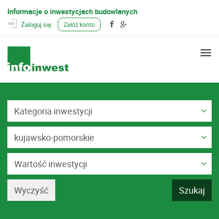
Informacje o inwestycjach budowlanych
Zaloguj się
Załóż konto
Togg
navi
Kategoria inwestycji
kujawsko-pomorskie
Wartość inwestycji