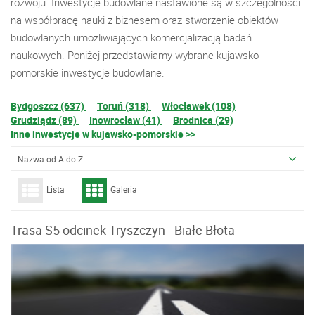
rozwoju. Inwestycje budowlane nastawione są w szczególności
na współpracę nauki z biznesem oraz stworzenie obiektów
budowlanych umożliwiających komercjalizacją badań
naukowych. Poniżej przedstawiamy wybrane kujawsko-
pomorskie inwestycje budowlane.
Bydgoszcz (637)
Toruń (318)
Włocławek (108)
Grudziądz (89)
Inowrocław (41)
Brodnica (29)
Inne inwestycje w kujawsko-pomorskie >>
Nazwa od A do Z
Lista
Galeria
Trasa S5 odcinek Tryszczyn - Białe Błota