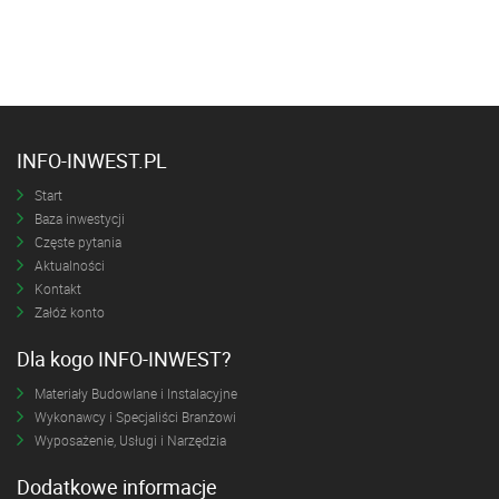
INFO-INWEST.PL
Start
Baza inwestycji
Częste pytania
Aktualności
Kontakt
Załóż konto
Dla kogo INFO-INWEST?
Materiały Budowlane i Instalacyjne
Wykonawcy i Specjaliści Branżowi
Wyposażenie, Usługi i Narzędzia
Dodatkowe informacje