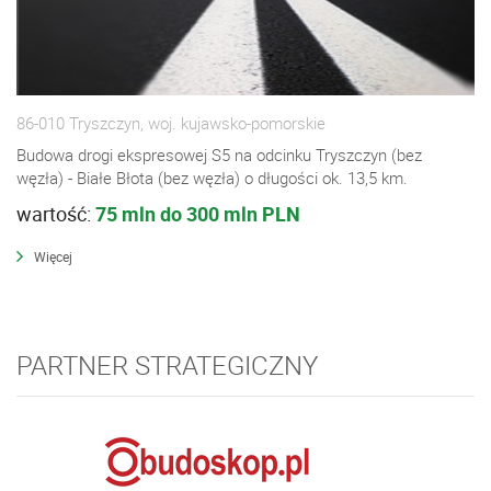
86-010 Tryszczyn, woj. kujawsko-pomorskie
Budowa drogi ekspresowej S5 na odcinku Tryszczyn (bez
węzła) - Białe Błota (bez węzła) o długości ok. 13,5 km.
wartość:
75 mln do 300 mln PLN
Więcej
PARTNER STRATEGICZNY