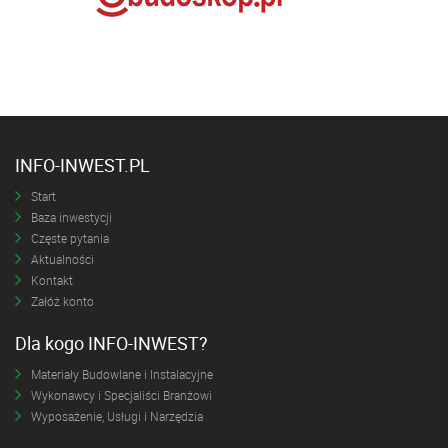
INFO-INWEST.PL
Start
Baza inwestycji
Częste pytania
Aktualności
Kontakt
Załóż konto
Dla kogo INFO-INWEST?
Materiały Budowlane i Instalacyjne
Wykonawcy i Specjaliści Branżowi
Wyposażenie, Usługi i Narzędzia