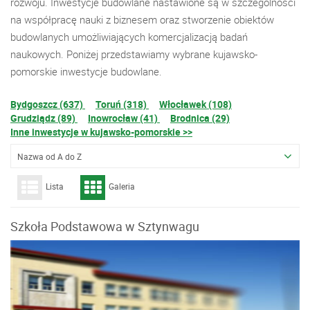
rozwoju. Inwestycje budowlane nastawione są w szczególności
na współpracę nauki z biznesem oraz stworzenie obiektów
budowlanych umożliwiających komercjalizacją badań
naukowych. Poniżej przedstawiamy wybrane kujawsko-
pomorskie inwestycje budowlane.
Bydgoszcz (637)
Toruń (318)
Włocławek (108)
Grudziądz (89)
Inowrocław (41)
Brodnica (29)
Inne inwestycje w kujawsko-pomorskie >>
Nazwa od A do Z
Lista
Galeria
Szkoła Podstawowa w Sztynwagu