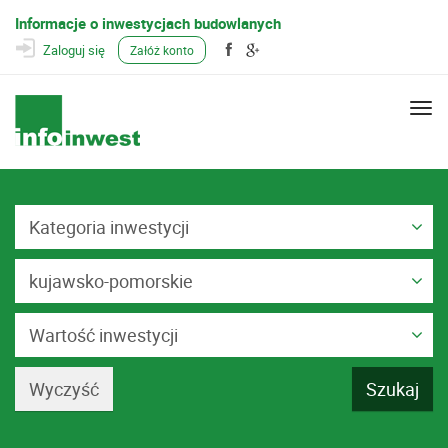
Informacje o inwestycjach budowlanych
Zaloguj się
Załóż konto
Togg
navi
Kategoria inwestycji
kujawsko-pomorskie
Wartość inwestycji