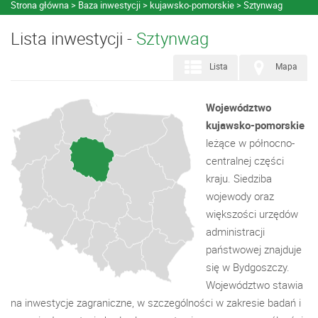
Strona główna
Baza inwestycji
kujawsko-pomorskie
Sztynwag
Lista inwestycji -
Sztynwag
Lista
Mapa
Województwo
kujawsko-pomorskie
leżące w północno-
centralnej części
kraju. Siedziba
wojewody oraz
większości urzędów
administracji
państwowej znajduje
się w Bydgoszczy.
Województwo stawia
na inwestycje zagraniczne, w szczególności w zakresie badań i