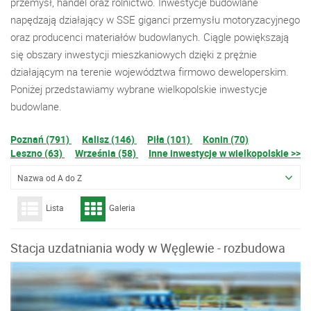
przemysł, handel oraz rolnictwo. Inwestycje budowlane
napędzają działający w SSE giganci przemysłu motoryzacyjnego
oraz producenci materiałów budowlanych. Ciągle powiększają
się obszary inwestycji mieszkaniowych dzięki z prężnie
działającym na terenie województwa firmowo deweloperskim.
Poniżej przedstawiamy wybrane wielkopolskie inwestycje
budowlane.
Poznań (791)
Kalisz (146)
Piła (101)
Konin (70)
Leszno (63)
Września (58)
Inne inwestycje w wielkopolskie >>
Nazwa od A do Z
Lista
Galeria
Stacja uzdatniania wody w Węglewie - rozbudowa