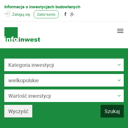
Informacje o inwestycjach budowlanych
Zaloguj się
Załóż konto
Togg
navi
Kategoria inwestycji
wielkopolskie
Wartość inwestycji