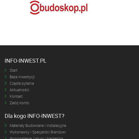
INFO-INWEST.PL
Start
Baza inwestycji
Częste pytania
Aktualności
Kontakt
Załóż konto
Dla kogo INFO-INWEST?
Materiały Budowlane i Instalacyjne
Wykonawcy i Specjaliści Branżowi
Wyposażenie, Usługi i Narzędzia