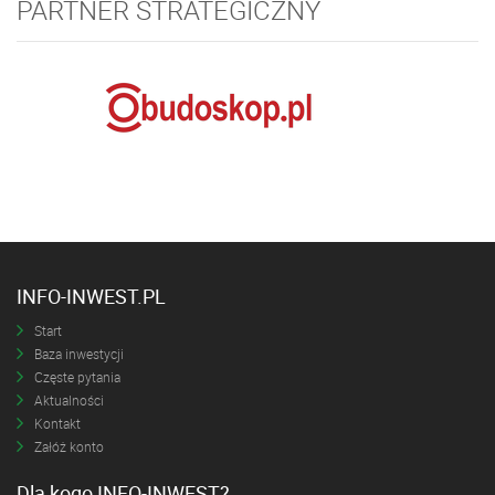
PARTNER STRATEGICZNY
INFO-INWEST.PL
Start
Baza inwestycji
Częste pytania
Aktualności
Kontakt
Załóż konto
Dla kogo INFO-INWEST?