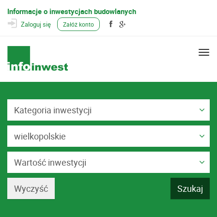
Informacje o inwestycjach budowlanych
Zaloguj się
Załóż konto
Togg
navi
Kategoria inwestycji
wielkopolskie
Wartość inwestycji