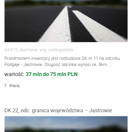
64-915 Jastrowie, woj. wielkopolskie
Przedmiotem inwestycji jest rozbudowa DK nr 11 na odcinku
Podgaje - Jastrowie. Długość odcinka wynosi ok. 8km....
wartość:
37 mln do 75 mln PLN
Więcej
DK 22, odc. granica województwa – Jastrowie