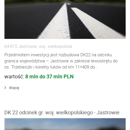
64-915 Jastrowie, woj. wielkopolskie
Przedmiotem inwestycji jest rozbudowa DK22 na odcinku
granica województwa – Jastrowie w zakresie lewoskrętu do
os. Trzebieszki i korekty łuków od km 11+409 do...
wartość:
8 mln do 37 mln PLN
Więcej
DK 22 odcinek gr. woj. wielkopolskiego - Jastrowie