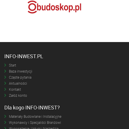
INFO-INWEST.PL
Start
Baza inwestycji
Częste pytania
Aktualności
Kontakt
Załóż konto
Dla kogo INFO-INWEST?
Materiały Budowlane i Instalacyjne
Wykonawcy i Specjaliści Branżowi
Wyposażenie, Usługi i Narzędzia