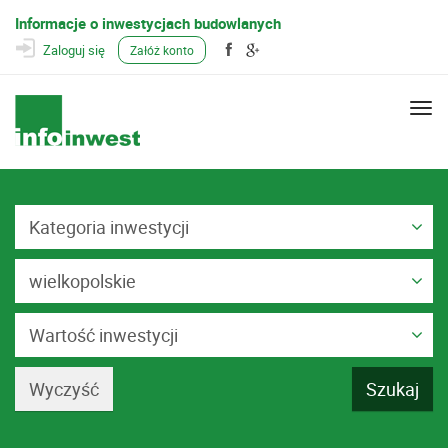
Informacje o inwestycjach budowlanych
Zaloguj się
Załóż konto
Togg
navi
Kategoria inwestycji
wielkopolskie
Wartość inwestycji