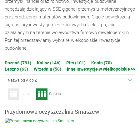
przemysł, handel oraz rolnictwo. Inwestycje budowlane
napędzają działający w SSE giganci przemysłu motoryzacyjnego
oraz producenci materiałów budowlanych. Ciągle powiększają
się obszary inwestycji mieszkaniowych dzięki z prężnie
działającym na terenie województwa firmowo deweloperskim.
Poniżej przedstawiamy wybrane wielkopolskie inwestycje
budowlane.
Poznań (791)
Kalisz (146)
Piła (101)
Konin (70)
Leszno (63)
Września (58)
Inne inwestycje w wielkopolskie >>
Nazwa od A do Z
Lista
Galeria
Przydomowa oczyszczalnia Smaszew