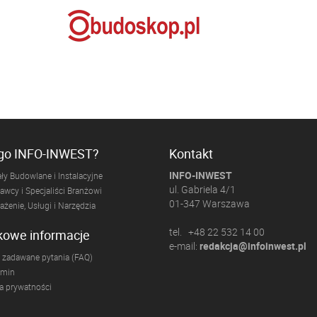
ogo INFO-INWEST?
Kontakt
INFO-INWEST
ły Budowlane i Instalacyjne
ul. Gabriela 4/1
wcy i Specjaliści Branżowi
01-347 Warszawa
żenie, Usługi i Narzędzia
tel. +48 22 532 14 00
kowe informacje
e-mail:
redakcja@infoinwest.pl
 zadawane pytania (FAQ)
amin
ka prywatności