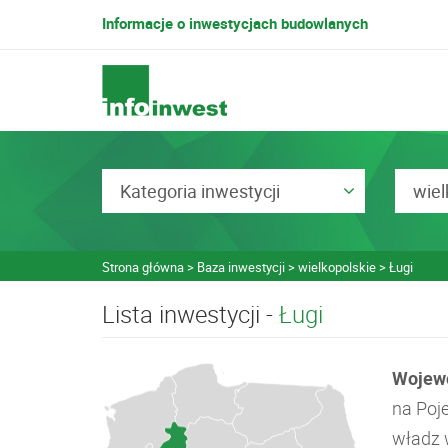
Informacje o inwestycjach budowlanych
Kategoria inwestycji
wiel
Strona główna
Baza inwestycji
wielkopolskie
Ługi
Lista inwestycji -
Ługi
Wojewó
na Poj
władz w