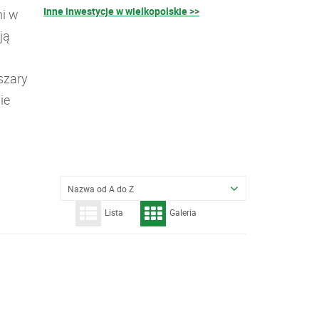
Inne inwestycje w wielkopolskie >>
i w
ją
szary
ie
Nazwa od A do Z
Lista
Galeria