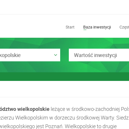
Start
Baza inwestycji
Częst
kopolskie
Wartość inwestycji
dztwo wielkopolskie
leżące w środkowo-zachodniej Pol
ezierzu Wielkopolskim w dorzeczu środkowej Warty. Siedz
ielkopolskiego jest Poznań. Wielkopolskie to drugie