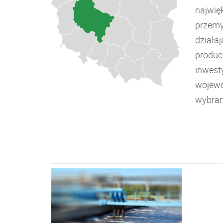
najwię
przemy
działa
produc
inwesty
wojewó
wybran