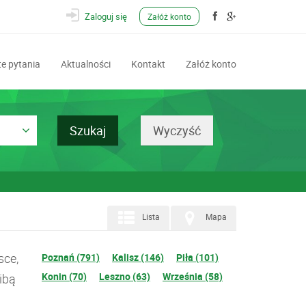
Zaloguj się
Załóż konto
e pytania
Aktualności
Kontakt
Załóż konto
Lista
Mapa
sce,
Poznań (791)
Kalisz (146)
Piła (101)
Konin (70)
Leszno (63)
Września (58)
ibą