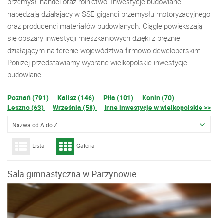
przemysł, handel oraz rolnictwo. Inwestycje budowlane
napędzają działający w SSE giganci przemysłu motoryzacyjnego
oraz producenci materiałów budowlanych. Ciągle powiększają
się obszary inwestycji mieszkaniowych dzięki z prężnie
działającym na terenie województwa firmowo deweloperskim.
Poniżej przedstawiamy wybrane wielkopolskie inwestycje
budowlane.
Poznań (791)
Kalisz (146)
Piła (101)
Konin (70)
Leszno (63)
Września (58)
Inne inwestycje w wielkopolskie >>
Nazwa od A do Z
Lista
Galeria
Sala gimnastyczna w Parzynowie