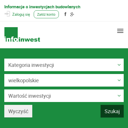
Informacje o inwestycjach budowlanych
Zaloguj się
Załóż konto
Togg
navi
Kategoria inwestycji
wielkopolskie
Wartość inwestycji