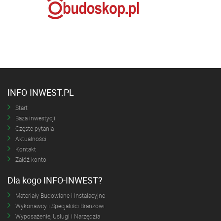
INFO-INWEST.PL
Start
Baza inwestycji
Częste pytania
Aktualności
Kontakt
Załóż konto
Dla kogo INFO-INWEST?
Materiały Budowlane i Instalacyjne
Wykonawcy i Specjaliści Branżowi
Wyposażenie, Usługi i Narzędzia