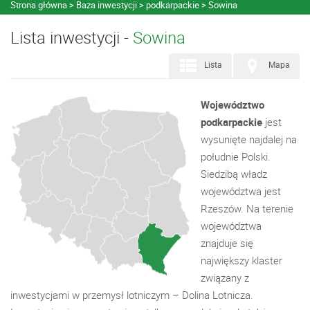
Strona główna
Baza inwestycji
podkarpackie
Sowina
Lista inwestycji -
Sowina
Lista
Mapa
Województwo
podkarpackie
jest
wysunięte najdalej na
południe Polski.
Siedzibą władz
województwa jest
Rzeszów. Na terenie
województwa
znajduje się
największy klaster
związany z
inwestycjami w przemysł lotniczym – Dolina Lotnicza.