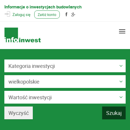
Informacje o inwestycjach budowlanych
Zaloguj się
Załóż konto
Togg
navi
Kategoria inwestycji
wielkopolskie
Wartość inwestycji