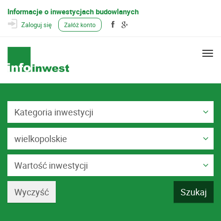
Informacje o inwestycjach budowlanych
Zaloguj się
Załóż konto
Togg
navi
Kategoria inwestycji
wielkopolskie
Wartość inwestycji