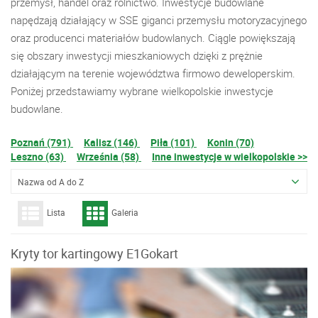
przemysł, handel oraz rolnictwo. Inwestycje budowlane
napędzają działający w SSE giganci przemysłu motoryzacyjnego
oraz producenci materiałów budowlanych. Ciągle powiększają
się obszary inwestycji mieszkaniowych dzięki z prężnie
działającym na terenie województwa firmowo deweloperskim.
Poniżej przedstawiamy wybrane wielkopolskie inwestycje
budowlane.
Poznań (791)
Kalisz (146)
Piła (101)
Konin (70)
Leszno (63)
Września (58)
Inne inwestycje w wielkopolskie >>
Nazwa od A do Z
Lista
Galeria
Kryty tor kartingowy E1Gokart