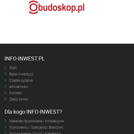
INFO-INWEST.PL
Start
Baza inwestycji
Częste pytania
Aktualności
Kontakt
Załóż konto
Dla kogo INFO-INWEST?
Materiały Budowlane i Instalacyjne
Wykonawcy i Specjaliści Branżowi
Wyposażenie, Usługi i Narzędzia