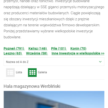
przemysł, handel oraz rolnictwo. Inwestycje budowlane
napędzają działający w SSE giganci przemysłu motoryzacyjnego
oraz producenci materiałów budowlanych. Ciągle powiększają
się obszary inwestycji mieszkaniowych dzięki z prężnie
działającym na terenie województwa firmowo deweloperskim.
Poniżej przedstawiamy wybrane wielkopolskie inwestycje
budowlane.
Poznań (791)
Kalisz (146)
Piła (101)
Konin (70)
Leszno (63)
Września (58)
Inne inwestycje w wielkopolskie >>
Nazwa od A do Z
Lista
Galeria
Hala magazynowa Werbliński