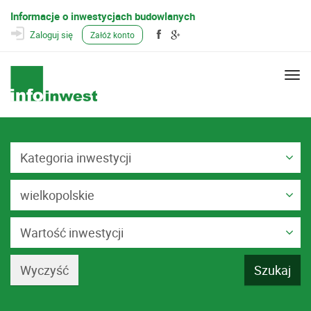
Informacje o inwestycjach budowlanych
Zaloguj się
Załóż konto
Togg
navi
Kategoria inwestycji
wielkopolskie
Wartość inwestycji