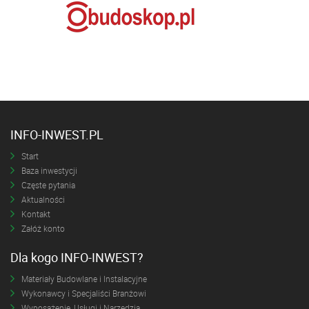
INFO-INWEST.PL
Start
Baza inwestycji
Częste pytania
Aktualności
Kontakt
Załóż konto
Dla kogo INFO-INWEST?
Materiały Budowlane i Instalacyjne
Wykonawcy i Specjaliści Branżowi
Wyposażenie, Usługi i Narzędzia