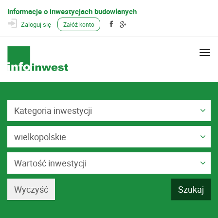
Informacje o inwestycjach budowlanych
Zaloguj się
Załóż konto
Togg
navi
Kategoria inwestycji
wielkopolskie
Wartość inwestycji