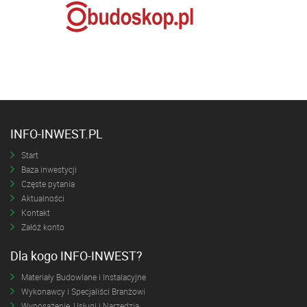
INFO-INWEST.PL
Start
Baza inwestycji
Częste pytania
Aktualności
Kontakt
Załóż konto
Dla kogo INFO-INWEST?
Materiały Budowlane i Instalacyjne
Wykonawcy i Specjaliści Branżowi
Wyposażenie, Usługi i Narzędzia