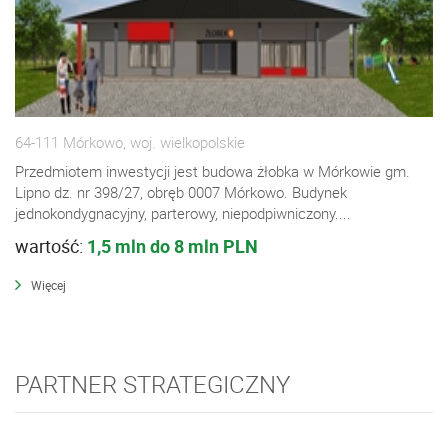
64-111 Mórkowo, woj. wielkopolskie
Przedmiotem inwestycji jest budowa żłobka w Mórkowie gm.
Lipno dz. nr 398/27, obręb 0007 Mórkowo. Budynek
jednokondygnacyjny, parterowy, niepodpiwniczony....
wartość:
1,5 mln do 8 mln PLN
Więcej
PARTNER STRATEGICZNY