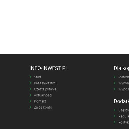
INFO-INWEST.PL
Dla k
Start
Materia
Baza inwestycji
Wykona
Częste pytania
Wyposa
Aktualności
Dodat
Kontakt
Załóż konto
Często
Regul
Polity