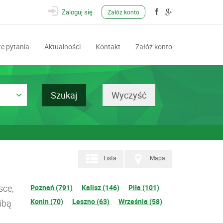
Zaloguj się
Załóż konto
e pytania
Aktualności
Kontakt
Załóż konto
Lista
Mapa
sce,
Poznań (791)
Kalisz (146)
Piła (101)
Konin (70)
Leszno (63)
Września (58)
ibą