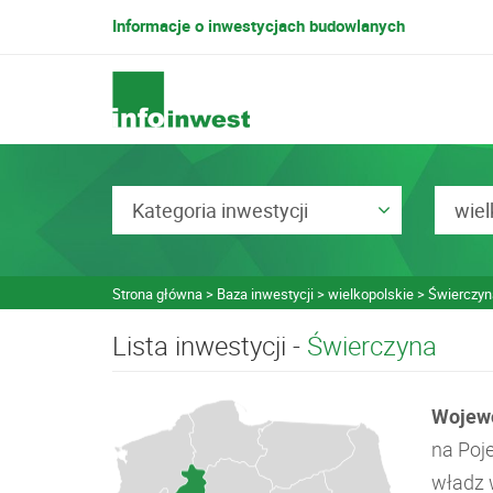
Informacje o inwestycjach budowlanych
Kategoria inwestycji
wiel
Strona główna
Baza inwestycji
wielkopolskie
Świerczyn
Lista inwestycji -
Świerczyna
Wojewó
na Poj
władz w