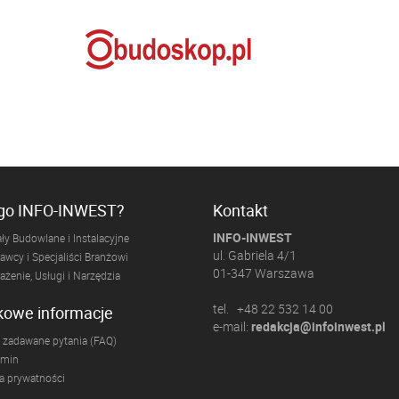
ogo INFO-INWEST?
Kontakt
INFO-INWEST
ły Budowlane i Instalacyjne
ul. Gabriela 4/1
wcy i Specjaliści Branżowi
01-347 Warszawa
żenie, Usługi i Narzędzia
tel. +48 22 532 14 00
kowe informacje
e-mail:
redakcja@infoinwest.pl
 zadawane pytania (FAQ)
amin
ka prywatności