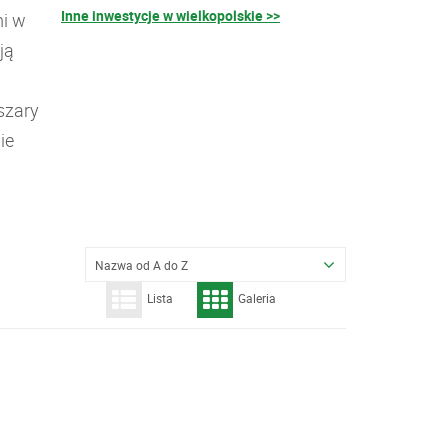
Inne inwestycje w wielkopolskie >>
i w
ją
szary
ie
Nazwa od A do Z
Lista
Galeria