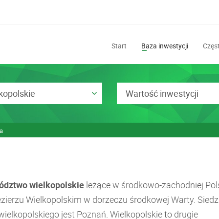
Start
Baza inwestycji
Częst
kopolskie
Wartość inwestycji
a
dztwo wielkopolskie
leżące w środkowo-zachodniej Pol
ezierzu Wielkopolskim w dorzeczu środkowej Warty. Siedz
ielkopolskiego jest Poznań. Wielkopolskie to drugie