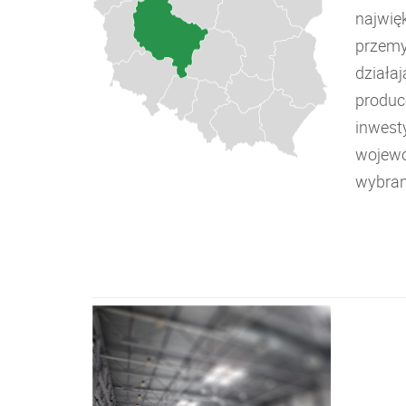
najwię
przemy
działa
produc
inwesty
wojewó
wybran