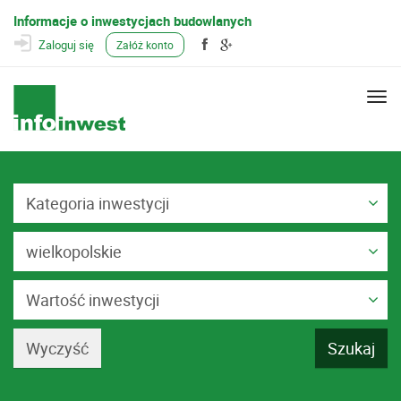
Informacje o inwestycjach budowlanych
Zaloguj się
Załóż konto
Togg
navi
Kategoria inwestycji
wielkopolskie
Wartość inwestycji