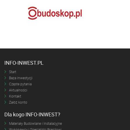
INFO-INWEST.PL
Start
Baza inwestycji
Częste pytania
Aktualności
Kontakt
Załóż konto
Dla kogo INFO-INWEST?
Materiały Budowlane i Instalacyjne
Wykonawcy i Specjaliści Branżowi