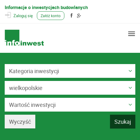
Informacje o inwestycjach budowlanych
Zaloguj się
Załóż konto
Togg
navi
Kategoria inwestycji
wielkopolskie
Wartość inwestycji