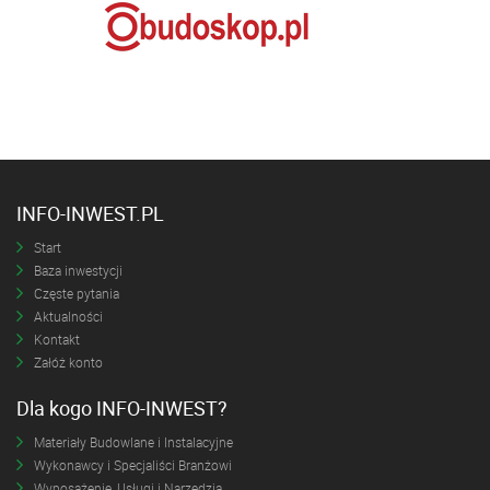
INFO-INWEST.PL
Start
Baza inwestycji
Częste pytania
Aktualności
Kontakt
Załóż konto
Dla kogo INFO-INWEST?
Materiały Budowlane i Instalacyjne
Wykonawcy i Specjaliści Branżowi
Wyposażenie, Usługi i Narzędzia