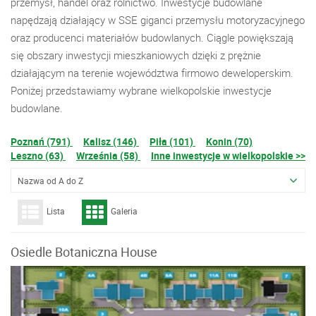
przemysł, handel oraz rolnictwo. Inwestycje budowlane
napędzają działający w SSE giganci przemysłu motoryzacyjnego
oraz producenci materiałów budowlanych. Ciągle powiększają
się obszary inwestycji mieszkaniowych dzięki z prężnie
działającym na terenie województwa firmowo deweloperskim.
Poniżej przedstawiamy wybrane wielkopolskie inwestycje
budowlane.
Poznań (791)
Kalisz (146)
Piła (101)
Konin (70)
Leszno (63)
Września (58)
Inne inwestycje w wielkopolskie >>
Nazwa od A do Z
Lista
Galeria
Osiedle Botaniczna House