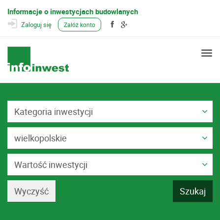
Informacje o inwestycjach budowlanych
Zaloguj się
Załóż konto
Togg
navi
Kategoria inwestycji
wielkopolskie
Wartość inwestycji