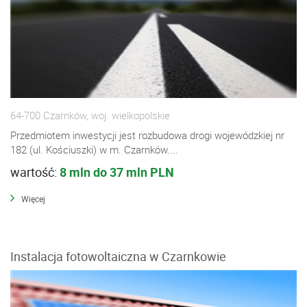
64-700 Czarnków, woj. wielkopolskie
Przedmiotem inwestycji jest rozbudowa drogi wojewódzkiej nr
182 (ul. Kościuszki) w m. Czarnków....
wartość:
8 mln do 37 mln PLN
Więcej
Instalacja fotowoltaiczna w Czarnkowie