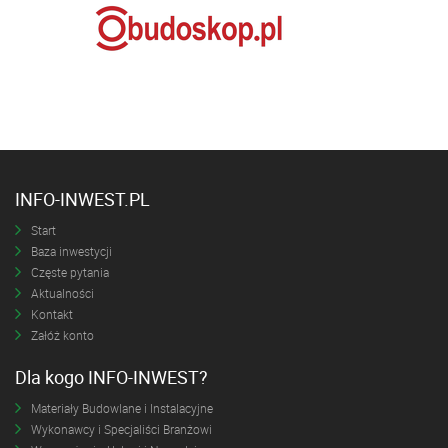
INFO-INWEST.PL
Start
Baza inwestycji
Częste pytania
Aktualności
Kontakt
Załóż konto
Dla kogo INFO-INWEST?
Materiały Budowlane i Instalacyjne
Wykonawcy i Specjaliści Branżowi