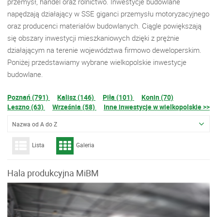
przemysł, handel oraz rolnictwo. Inwestycje budowlane
napędzają działający w SSE giganci przemysłu motoryzacyjnego
oraz producenci materiałów budowlanych. Ciągle powiększają
się obszary inwestycji mieszkaniowych dzięki z prężnie
działającym na terenie województwa firmowo deweloperskim.
Poniżej przedstawiamy wybrane wielkopolskie inwestycje
budowlane.
Poznań (791)
Kalisz (146)
Piła (101)
Konin (70)
Leszno (63)
Września (58)
Inne inwestycje w wielkopolskie >>
Nazwa od A do Z
Lista
Galeria
Hala produkcyjna MiBM