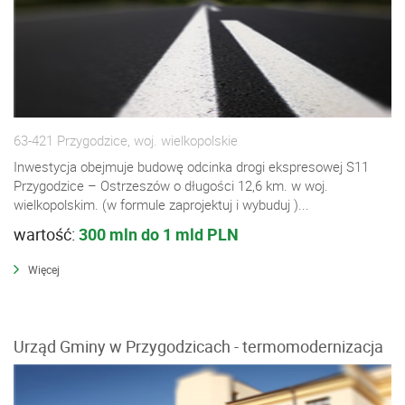
63-421 Przygodzice, woj. wielkopolskie
Inwestycja obejmuje budowę odcinka drogi ekspresowej S11
Przygodzice – Ostrzeszów o długości 12,6 km. w woj.
wielkopolskim. (w formule zaprojektuj i wybuduj )...
wartość:
300 mln do 1 mld PLN
Więcej
Urząd Gminy w Przygodzicach - termomodernizacja