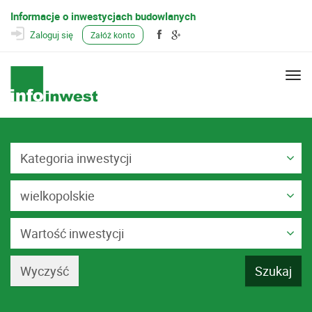
Informacje o inwestycjach budowlanych
Zaloguj się
Załóż konto
Togg
navi
Kategoria inwestycji
wielkopolskie
Wartość inwestycji