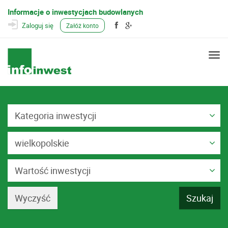
Informacje o inwestycjach budowlanych
Zaloguj się
Załóż konto
Togg
navi
Kategoria inwestycji
wielkopolskie
Wartość inwestycji