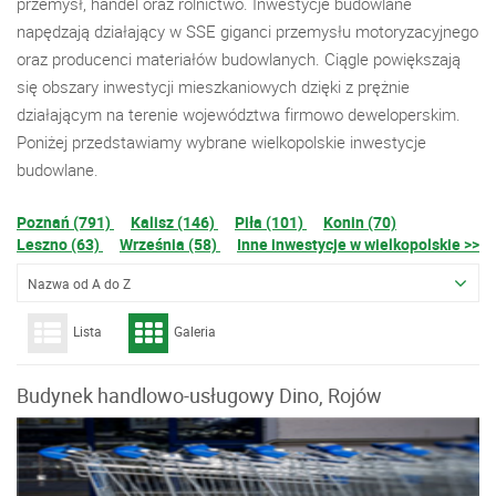
przemysł, handel oraz rolnictwo. Inwestycje budowlane
napędzają działający w SSE giganci przemysłu motoryzacyjnego
oraz producenci materiałów budowlanych. Ciągle powiększają
się obszary inwestycji mieszkaniowych dzięki z prężnie
działającym na terenie województwa firmowo deweloperskim.
Poniżej przedstawiamy wybrane wielkopolskie inwestycje
budowlane.
Poznań (791)
Kalisz (146)
Piła (101)
Konin (70)
Leszno (63)
Września (58)
Inne inwestycje w wielkopolskie >>
Nazwa od A do Z
Lista
Galeria
Budynek handlowo-usługowy Dino, Rojów