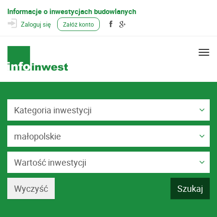
Informacje o inwestycjach budowlanych
Zaloguj się
Załóż konto
Togg
navi
Kategoria inwestycji
małopolskie
Wartość inwestycji