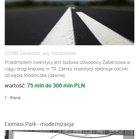
32-080 Zabierzów, woj. małopolskie
Przedmiotem inwestycji jest budowa obwodnicy Zabierzowa w
ciągu drogi krajowej nr 79. Zakres inwestycji obejmuje odcinki
od węzła Modlniczka (dawniej...
wartość:
75 mln do 300 mln PLN
Więcej
Eximius Park - modernizacja