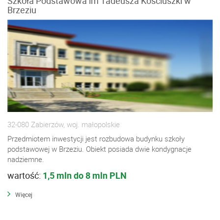
Szkoła Podstawowa im Tadeusza Kościuszki w
Brzeziu
32-080 Zabierzów, woj. małopolskie
Przedmiotem inwestycji jest rozbudowa budynku szkoły
podstawowej w Brzeziu. Obiekt posiada dwie kondygnacje
nadziemne.
wartość:
1,5 mln do 8 mln PLN
Więcej