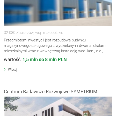
32-080 Zabierzów, woj. małopolskie
Przedmiotem inwestycji jest rozbudowa budynku
magazynowego-usługowego z wydzielonymi dwoma lokalami
mieszkalnymi wraz z wewnętrzną instalacją wod.-kan., c.o.,...
wartość:
1,5 mln do 8 mln PLN
Więcej
Centrum Badawczo-Rozwojowe SYMETRIUM