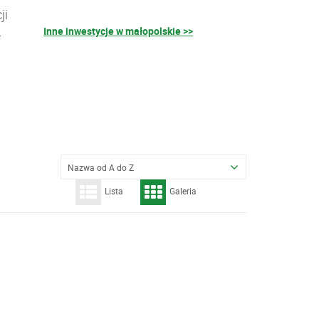
ji
Inne inwestycje w małopolskie >>
–
Nazwa od A do Z
Lista
Galeria