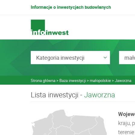
Informacje o inwestycjach budowlanych
Kategoria inwestycji
mało
Strona główna
Baza inwestycji
małopolskie
Jaworzna
Lista inwestycji -
Jaworzna
Wojew
kraju,
tereni