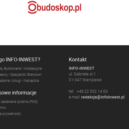
ogo INFO-INWEST?
Kontakt
INFO-INWEST
ły Budowlane i Instalacyjne
ul. Gabriela 4/1
wcy i Specjaliści Branżowi
01-347 Warszawa
żenie, Usługi i Narzędzia
tel. +48 22 532 14 00
kowe informacje
e-mail:
redakcja@infoinwest.pl
 zadawane pytania (FAQ)
amin
ka prywatności