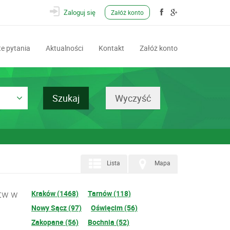
Zaloguj się
Załóż konto
e pytania
Aktualności
Kontakt
Załóż konto
Lista
Mapa
ztw w
Kraków (1468)
Tarnów (118)
Nowy Sącz (97)
Oświęcim (56)
Zakopane (56)
Bochnia (52)