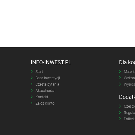
INFO-INWEST.PL
Dla k
Start
Materia
Baza inwestycji
Wykona
Częste pytania
Wyposa
Aktualności
Dodat
Kontakt
Załóż konto
Często
Regul
Polity