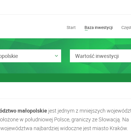
Start
Baza inwestycji
Częst
polskie
Wartość inwestycji
ództwo małopolskie
jest jednym z mniejszych wojewód
 położone w południowej Polsce, graniczy ze Słowacją. Na
e województwa najbardziej widoczne jest miasto Kraków.