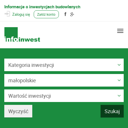
Informacje o inwestycjach budowlanych
Zaloguj się
Załóż konto
Togg
navi
Kategoria inwestycji
małopolskie
Wartość inwestycji