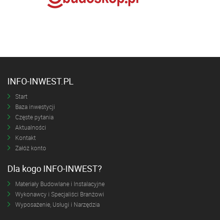
INFO-INWEST.PL
Start
Baza inwestycji
Częste pytania
Aktualności
Kontakt
Załóż konto
Dla kogo INFO-INWEST?
Materiały Budowlane i Instalacyjne
Wykonawcy i Specjaliści Branżowi
Wyposażenie, Usługi i Narzędzia